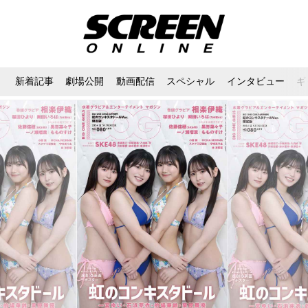
新着記事
劇場公開
動画配信
スペシャル
インタビュー
ギ