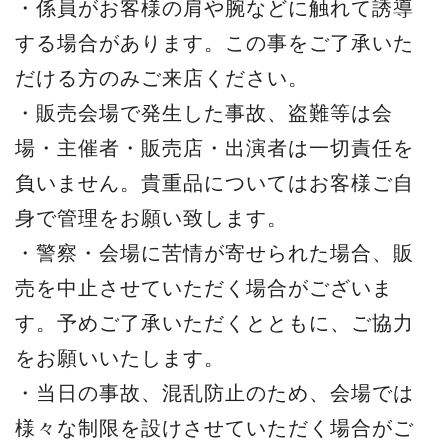
・係員がお客様の肩や腕などに触れて誘導
する場合があります。この事をご了承いた
だける方のみご来店ください。
・販売会場で発生した事故、盗難等は会
場・主催者・販売店・出演者は一切責任を
負いません。貴重品についてはお客様ご自
身で管理をお願い致します。
・警察・会場に苦情が寄せられた場合、販
売を中止させていただく場合がございま
す。予めご了承いただくとともに、ご協力
をお願いいたします。
・当日の事故、混乱防止のため、会場では
様々な制限を設けさせていただく場合がご