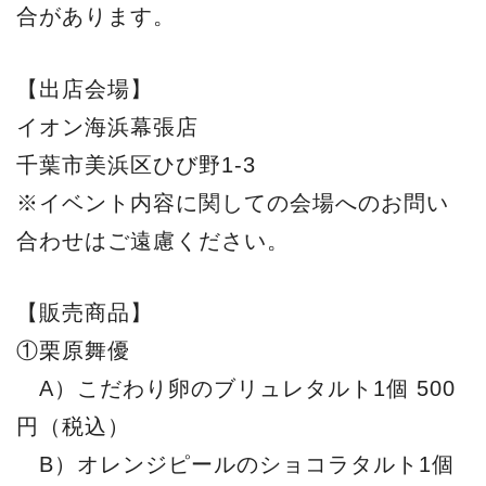
合があります。
【出店会場】
イオン海浜幕張店
千葉市美浜区ひび野1-3
※イベント内容に関しての会場へのお問い
合わせはご遠慮ください。
【販売商品】
①栗原舞優
A）こだわり卵のブリュレタルト1個 500
円（税込）
B）オレンジピールのショコラタルト1個