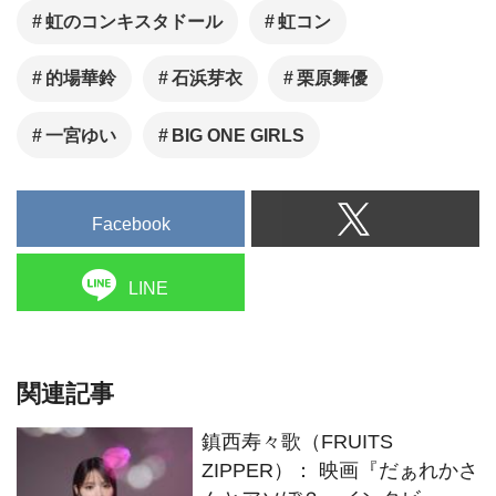
虹のコンキスタドール
虹コン
的場華鈴
石浜芽衣
栗原舞優
一宮ゆい
BIG ONE GIRLS
Facebook
LINE
関連記事
鎮西寿々歌（FRUITS
ZIPPER）： 映画『だぁれかさ