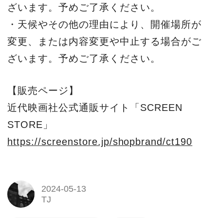
ざいます。予めご了承ください。
・天候やその他の理由により、開催場所が
変更、または内容変更や中止する場合がご
ざいます。予めご了承ください。
【販売ページ】
近代映画社公式通販サイト「SCREEN
STORE」
https://screenstore.jp/shopbrand/ct190
2024-05-13
TJ