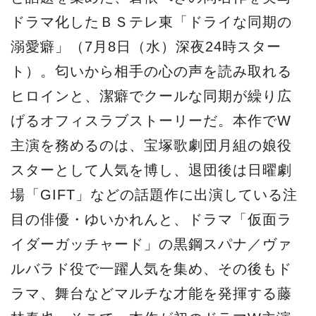
ドラマ化したＢＳテレ東「ドライな同期の
溺愛癖」（7月8日（水）深夜24時スター
ト）。匂いから相手の心の声を読み取れる
ヒロインと、潔癖でクールな同期が繰り広
げるオフィスラブストーリーだ。本作でW
主演を務めるのは、宝塚歌劇団月組の娘役
スターとして人気を博し、退団後は日曜劇
場「GIFT」などの話題作に出演している注
⽬の俳優・ゆいかれんと、ドラマ「仮面ラ
イダーガッチャード」の黒鋼スパナ／ヴァ
ルバラド役で一躍人気を集め、その後もド
ラマ、舞台などマルチな才能を発揮する藤