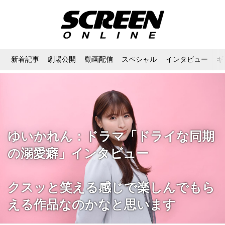
新着記事
劇場公開
動画配信
スペシャル
インタビュー
ギ
ゆいかれん：ドラマ「ドライな同期
の溺愛癖」インタビュー
クスッと笑える感じで楽しんでもら
える作品なのかなと思います