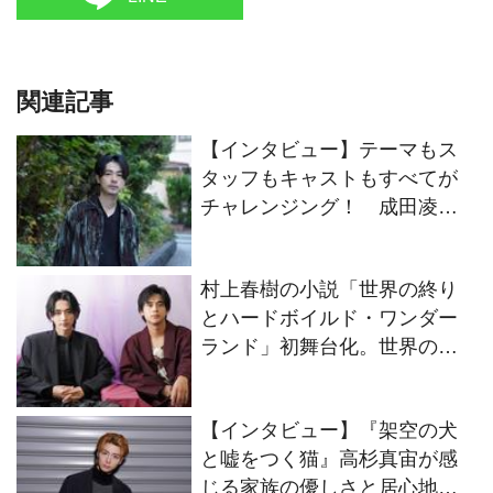
【インタビュー】『架空の犬
のWキャストにインタビュー
と嘘をつく猫』高杉真宙が感
じる家族の優しさと居心地の
良さ
【インタビュー】映画『秘密
關係Sceret Lover 最後の約
束』主演のGUNO＆Chanceが
役柄さながらにイチャコラト
ーク！