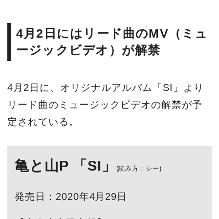
亀と山P 「SI」
(読み方：シー)
発売日：2020年4月29日
【完全生産限定盤】SECK-1500
¥2,300(＋tax)
・CD 全8曲収録予定
・LPサイズ スペシャルジャケット
【初回生産限定盤】SECK-1501～02
¥2,600(＋tax)
CD+DVD
・CD 全8曲収録予定