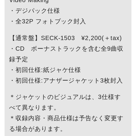
＊ジャケットのビジュアルは、3仕様す
べて異なります。
＊収録内容・商品仕様は予告なく変更す
る場合があります。
2020-03-27
sato
亀と山P
亀梨和也
山下智久
山P
SI
注目情報
SCREEN Plus
Facebook