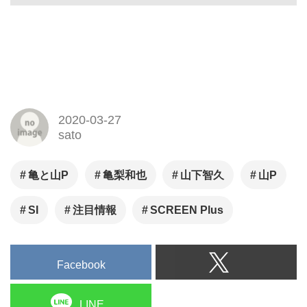
LINE
関連記事
【インタビュー】テーマもス
タッフもキャストもすべてが
チャレンジング！ 成田凌が
映画『#拡散』出演に至ったそ
の理由
村上春樹の小説「世界の終り
とハードボイルド・ワンダー
ランド」初舞台化。世界の終
りの“僕”をオーディションで掴
んだ駒木根葵汰と島村龍乃介