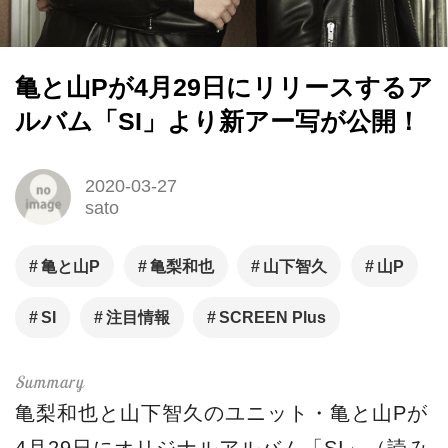
亀と山Pが4月29日にリリースするア
ルバム「SI」より新アー写が公開！
2020-03-27
sato
亀と山P
亀梨和也
山下智久
山P
SI
注目情報
SCREEN Plus
亀梨和也と山下智久のユニット・亀と山Pが