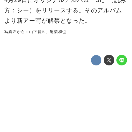
4月29日にオリジナルアルバム「SI」（読み
方：シー）をリリースする。そのアルバム
より新アー写が解禁となった。
写真左から：山下智久、亀梨和也
亀梨和也と山下智久ともに親交のある藤原
ヒロシ氏が、今回のアルバムのアートディ
レクターを担当しており、現在建設中であ
る渋谷の「MIYASHITAPARK」にて藤原氏
がカメラマンとして撮影に参加。その写真
がジャケ写としても使用されている。藤原