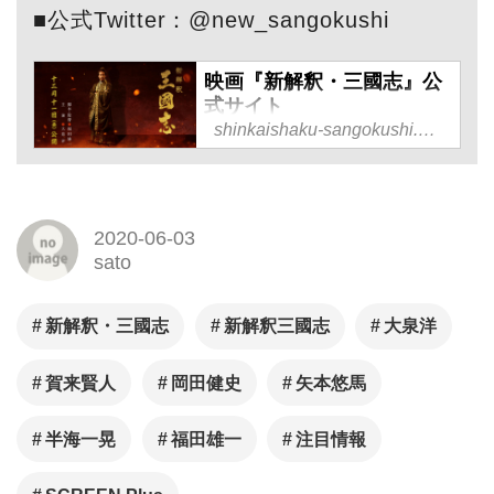
■公式Twitter：@new_sangokushi
映画『新解釈・三國志』公
式サイト
shinkaishaku-sangokushi.com
笑いの神に愛された男 大泉洋
× コメディ界屈指のヒットメ
ーカー 福田雄一 映画『新解
釈・三國志』2020年12月11
2020-06-03
sato
日（金）公開！
新解釈・三國志
新解釈三國志
大泉洋
賀来賢人
岡田健史
矢本悠馬
半海一晃
福田雄一
注目情報