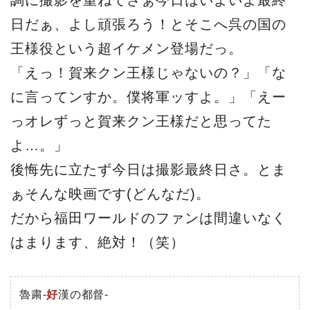
日だぁ、よし頑張ろう！とそこへ呉の国の
王様役という超イケメン登場だっ。
「えっ！賀来クン王様じゃないの？」「な
に言ってンすか。僕将軍ッすよ。」「えー
っオレずっと賀来クン王様だと思ってた
よ…。」
後悔先に立たず今日は撮影最終日さ。とま
ぁそんな映画です(どんなだ)。
だから福田ワールドのファンは間違いなく
はまります、絶対！（笑）
魯粛-
好
漢の都督-