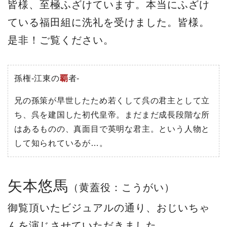
皆様、至極ふざけています。本当にふざけ
ている福田組に洗礼を受けました。皆様。
是非！ご覧ください。
孫権-江東の
覇
者-
兄の孫策が早世したため若くして呉の君主として立
ち、呉を建国した初代皇帝。まだまだ成長段階な所
はあるものの、真面目で英明な君主。という人物と
して知られているが…。
矢本悠馬
（黄蓋役：こうがい）
御覧頂いたビジュアルの通り、おじいちゃ
んを演じさせていただきました。