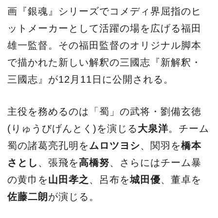
画『銀魂』シリーズでコメディ界屈指のヒ
ットメーカーとして活躍の場を広げる福田
雄一監督。その福田監督のオリジナル脚本
で描かれた新しい解釈の三國志『新解釈・
三國志』が12月11日に公開される。
主役を務めるのは「蜀」の武将・劉備玄徳
(りゅうびげんとく)を演じる
大泉洋
。チーム
蜀の諸葛亮孔明を
ムロツヨシ
、関羽を
橋本
さとし
、張飛を
高橋努
、さらにはチーム暴
の黄巾を
山田孝之
、呂布を
城田優
、董卓を
佐藤二朗
が演じる。