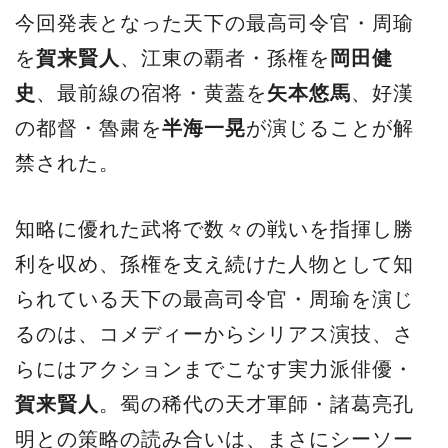
今回発表となった天下の最高司令官・周瑜
を
賀来賢人
、江東の覇者・孫権を
岡田健
史
、最前線の宿将・黄蓋を
矢本悠馬
、好漢
の都督・魯粛を
半海一晃
が演じることが解
禁された。
知略に優れた武将で数々の戦いを指揮し勝
利を収め、孫権を支え続けた人物として知
られている天下の最高司令官・周瑜を演じ
るのは、コメディーからシリアス演技、さ
らにはアクションまでこなす実力派俳優・
賀来賢人
。蜀の稀代の天才軍師・諸葛亮孔
明との策略の読み合いは、まさにシーソー