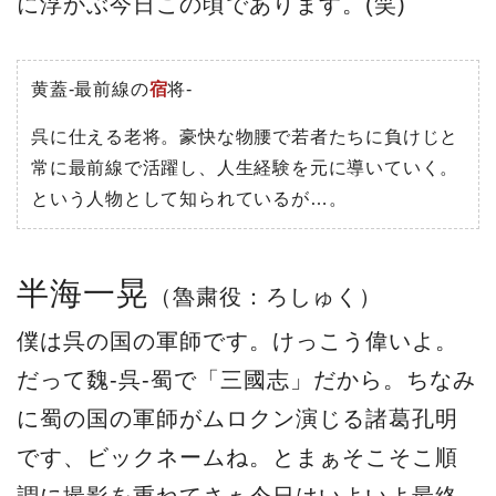
に浮かぶ今日この頃であります。(笑)
黄蓋-最前線の
宿
将-
呉に仕える老将。豪快な物腰で若者たちに負けじと
常に最前線で活躍し、人生経験を元に導いていく。
という人物として知られているが…。
半海一晃
（魯粛役：ろしゅく）
僕は呉の国の軍師です。けっこう偉いよ。
だって魏‐呉‐蜀で「三國志」だから。ちなみ
に蜀の国の軍師がムロクン演じる諸葛孔明
です、ビックネームね。とまぁそこそこ順
調に撮影を重ねてさぁ今日はいよいよ最終