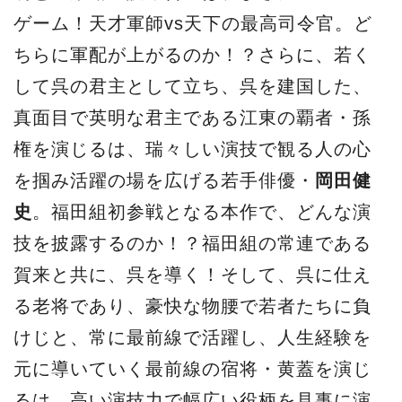
ゲーム！天才軍師vs天下の最高司令官。ど
ちらに軍配が上がるのか！？さらに、若く
して呉の君主として立ち、呉を建国した、
真面目で英明な君主である江東の覇者・孫
権を演じるは、瑞々しい演技で観る人の心
を掴み活躍の場を広げる若手俳優・
岡田健
史
。福田組初参戦となる本作で、どんな演
技を披露するのか！？福田組の常連である
賀来と共に、呉を導く！そして、呉に仕え
る老将であり、豪快な物腰で若者たちに負
けじと、常に最前線で活躍し、人生経験を
元に導いていく最前線の宿将・黄蓋を演じ
るは、高い演技力で幅広い役柄を見事に演