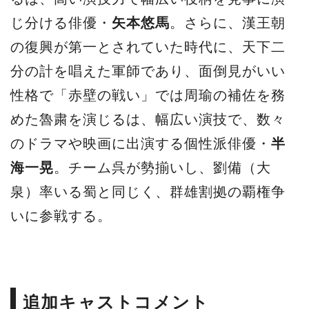
じ分ける俳優・
矢本悠馬
。さらに、漢王朝
の復興が第一とされていた時代に、天下二
分の計を唱えた軍師であり、面倒見がいい
性格で「赤壁の戦い」では周瑜の補佐を務
めた魯粛を演じるは、幅広い演技で、数々
のドラマや映画に出演する個性派俳優・
半
海一晃
。チーム呉が勢揃いし、劉備（大
泉）率いる蜀と同じく、群雄割拠の覇権争
いに参戦する。
追加キャストコメント