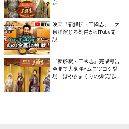
定！
映画『新解釈・三國志』、大
泉洋演じる劉備が劉Tube開
設！
『新解釈・三國志』完成報告
会見で大泉洋×ムロツヨシ登
場！ぼやきまくりの爆笑記者
会見