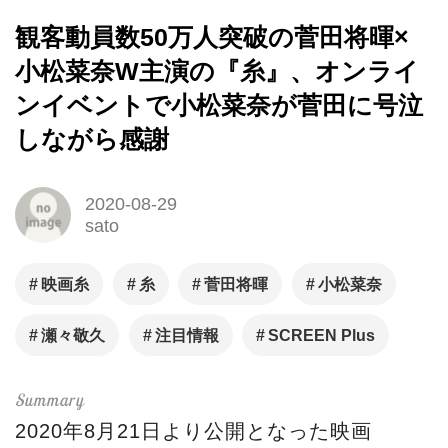
観客動員数50万人突破の菅田将暉×
小松菜奈W主演の『糸』、オンライ
ンイベントで小松菜奈が菅田に号泣
しながら感謝
2020-08-29
sato
映画糸
糸
菅田将暉
小松菜奈
瀬々敬久
注目情報
SCREEN Plus
2020年8月21日より公開となった映画