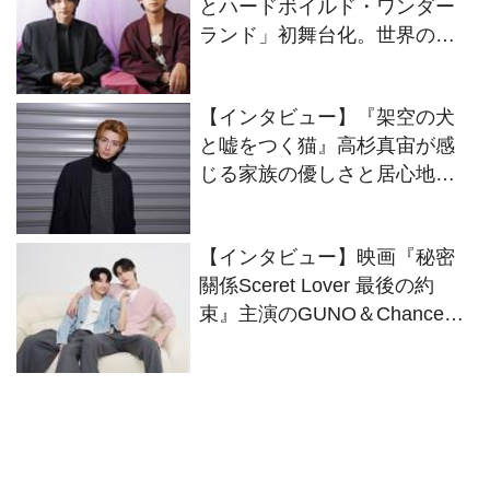
とハードボイルド・ワンダー
ランド」初舞台化。世界の終
りの“僕”をオーディションで掴
んだ駒木根葵汰と島村龍乃介
【インタビュー】『架空の犬
のWキャストにインタビュー
と嘘をつく猫』高杉真宙が感
じる家族の優しさと居心地の
良さ
【インタビュー】映画『秘密
關係Sceret Lover 最後の約
束』主演のGUNO＆Chanceが
役柄さながらにイチャコラト
ーク！