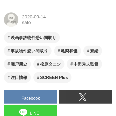
事故物件に住んでみた！？主
演・亀梨和也 × 監督・中田秀
夫が【事故物件住みます芸
2020-09-14
sato
人】松原タニシ によるベスト
セラー実話を映画化！大ヒッ
映画事故物件恐い間取り
ト上映中！！
事故物件恐い間取り
亀梨和也
奈緒
瀬戸康史
松原タニシ
中田秀夫監督
注目情報
SCREEN Plus
Facebook
LINE