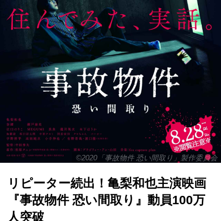
©2020「事故物件 恐い間取り」製作委員会
リピーター続出！亀梨和也主演映画
『事故物件 恐い間取り』動員100万
人突破