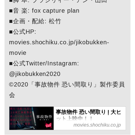
■脚 本: ブラジリィー・アン・山田
■音 楽: fox capture plan
■企画・配給: 松竹
■公式HP:
movies.shochiku.co.jp/jikobukken-
movie
■公式Twitter/Instagram:
@jikobukken2020
©2020「事故物件 恐い間取り」製作委員
会
事故物件 恐い間取り | 大ヒ
ット上映中！！
movies.shochiku.co.jp
※閲覧注意※ 売れない芸人が