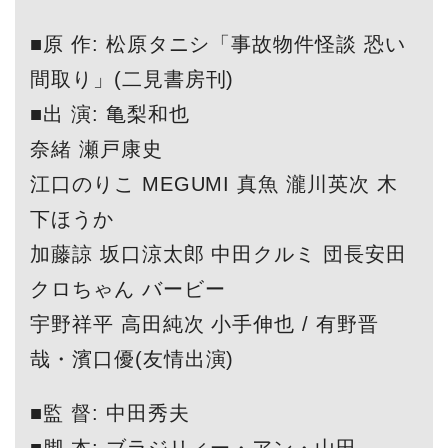
■原 作: 松原タニシ「事故物件怪談 恐い
間取り」(二見書房刊)
■出 演: 亀梨和也
奈緒 瀬戸康史
江口のりこ MEGUMI 真魚 瀧川英次 木
下ほうか
加藤諒 坂口涼太郎 中田クルミ 団長安田
クロちゃん バービー
宇野祥平 高田純次 小手伸也 / 有野晋
哉・濱口優(友情出演)
■監 督: 中田秀夫