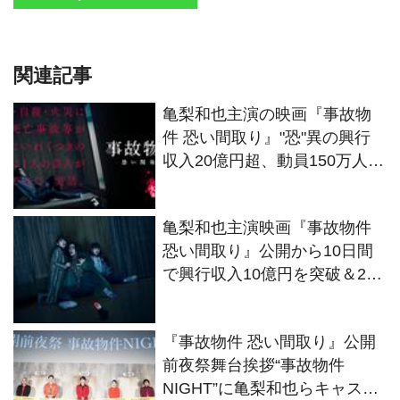
関連記事
亀梨和也主演の映画『事故物
件 恐い間取り』"恐"異の興行
収入20億円超、動員150万人突
破
亀梨和也主演映画『事故物件
恐い間取り』公開から10日間
で興行収入10億円を突破＆2週
連続週末興行収入ランキング
第1位
『事故物件 恐い間取り』公開
前夜祭舞台挨拶“事故物件
NIGHT”に亀梨和也らキャスト