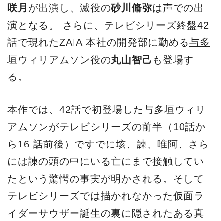
咲月
が出演し、
滅
役の
砂川脩弥
は声での出
演となる。 さらに、テレビシリーズ終盤42
話で現れたZAIA 本社の開発部に勤める
与多
垣ウィリアムソン
役の
丸山智己
も登場す
る。
本作では、42話で初登場した与多垣ウィリ
アムソンがテレビシリーズの前半（10話か
ら16 話前後）ですでに垓、諫、唯阿、さら
には諫の頭の中にいる亡にまで接触してい
たという驚愕の事実が明かされる。そして
テレビシリーズでは描かれなかった仮面ラ
イダーサウザー誕生の裏に隠されたある真