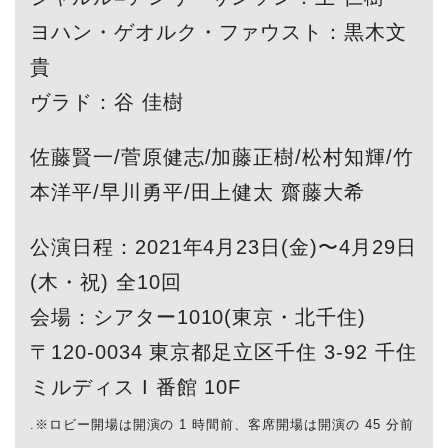
ヨハン・ゲオルク・ファウスト：黒木文
貴
ヴラド：谷 佳樹
佐藤賢一/菅原健志/加藤正樹/松村知輝/竹
本洋平/早川勇平/田上健太 齋藤大希
公演日程：2021年4月23日(金)〜4月29日
(木・祝) 全10回
会場：シアター1010(東京・北千住)
〒120-0034 東京都足立区千住 3-92 千住
ミルディス I 番館 10F
.※ロビー開場は開演の 1 時間前、客席開場は開演の 45 分前