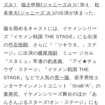
ズJr.)
、
福士申樹(ジャニーズJr.)
に加え、
松
本幸大(ジャニーズ Jr.)
の出演が決まった。
脇を固めるキャストには、イケメンシリー
ズ『イケメン戦国 THE STAGE』にも出演
の
竹石悟朗
、さらに『「ツキウタ。」ステ
ージ』に出演の
横尾瑠尉
、ミュー ジカル
『スタミュ』常連の
釣本南
、『アイ★チュ
ウザ・ステージ』『イケメン戦国 THE
STAGE』などで人気の
荒一陽
、若手男性エ
ンターテインメントユニット「Grab"A"」の
東将司
、イケメンシリーズ舞台のほか『あ
んさんぶるスターズ!オン・ステージ』にも