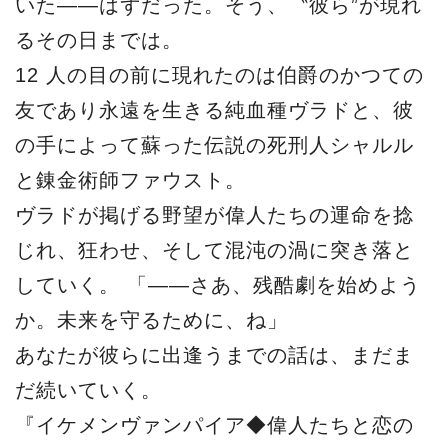
いた――はずだった。そう、〝彼ら”が現れ
るその日までは。
12 人の目の前に現れたのは伯爵のかつての
友であり永遠を生きる純血種ヴラドと、彼
の手によって蘇った伝説の死刑人シャルル
と錬金術師ファウスト。
ヴラドが掲げる野望が偉人たちの運命を捻
じれ、狂わせ、そして混沌の渦に突き落と
していく。 「――さあ、残酷劇を始めよう
か。未来を守るために、ね」
あなたが彼らに出逢うまでの話は、まだま
だ続いていく。
『イケメンヴァンパイア◆偉人たちと恋の