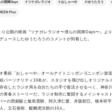
の雨降Days
ツナガレラジオ
おしゃべや
ゆうたろう
REEN Plus
祝)より公開の映画『ツナガレラジオ〜僕らの雨降Days〜』よ
デュースしたゆうたろうのコメントが到着した。
ジオ番組「おしゃべや」オールナイトニッポン i(ニッポン放
組パーソナリティ10名が、スタジオを飛び出しオリジナル
存在したラジオ局を自分たちの手で復活させるべく、神奈
の青春ストーリーだ。ラジオ制作に奮闘するメインキャスト
バーの西銘駿と飯島寛騎、阿久津仁愛、井阪郁巳、橋本祥平
人、立石俊樹、醍醐虎汰朗の10人。