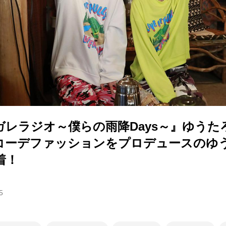
ガレラジオ～僕らの雨降Days～』ゆうた
コーデファッションをプロデュースのゆ
着！
5