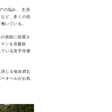
アの悩み」 主演
るなど、多くの役
て働いている。
』の表紙に抜擢さ
ラマンを安藤政
れている若手俳優
人演じる
セルガと
バーオールがお気