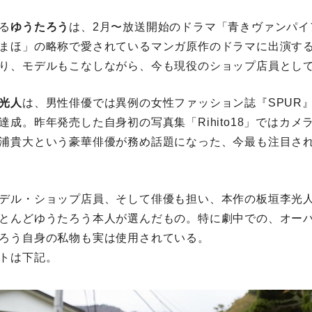
る
ゆうたろう
は、2月〜放送開始のドラマ「青きヴァンパイ
まほ」の略称で愛されているマンガ原作のドラマに出演す
り、モデルもこなしながら、今も現役のショップ店員とし
光人
は、男性俳優では異例の女性ファッション誌『SPUR
達成。昨年発売した自身初の写真集「Rihito18」ではカメ
浦貴大という豪華俳優が務め話題になった、今最も注目さ
デル・ショップ店員、そして俳優も担い、本作の板垣李光
とんどゆうたろう本人が選んだもの。特に劇中での、オー
ろう自身の私物も実は使用されている。
トは下記。