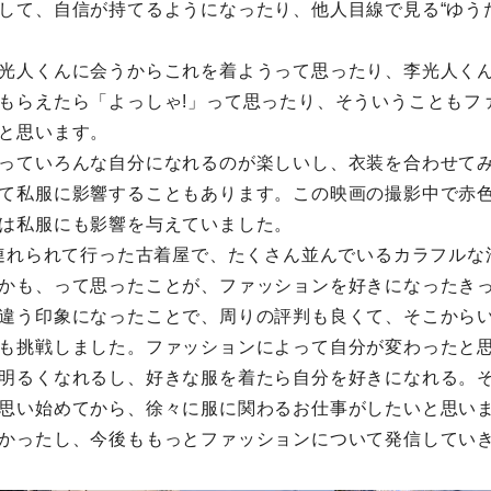
して、自信が持てるようになったり、他人目線で見る“ゆう
光人くんに会うからこれを着ようって思ったり、李光人く
もらえたら「よっしゃ!」って思ったり、そういうこともフ
と思います。
っていろんな自分になれるのが楽しいし、衣装を合わせて
て私服に影響することもあります。この映画の撮影中で赤
は私服にも影響を与えていました。
に連れられて行った古着屋で、たくさん並んでいるカラフルな
かも、って思ったことが、ファッションを好きになったき
違う印象になったことで、周りの評判も良くて、そこから
も挑戦しました。ファッションによって自分が変わったと
明るくなれるし、好きな服を着たら自分を好きになれる。
思い始めてから、徐々に服に関わるお仕事がしたいと思い
かったし、今後ももっとファッションについて発信してい