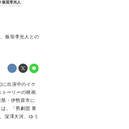
板垣李光人
り、板垣李光人との
送)に出演中のイケ
ストーリーの映画
川県・伊勢原市に
は、「男劇団 青
、深澤大河、ゆう