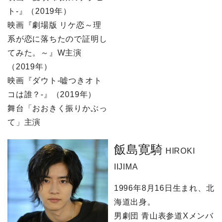
ト-』（2019年）
映画『劇場版 リケ恋～理
系が恋に落ちたので証明し
てみた。～』W主演
（2019年）
映画『ダウト-嘘つきオト
コは誰？-』（2019年）
舞台「おおきく振りかぶっ
て」主演
飯島寛騎
HIROKI
IIJIMA
1996年8月16日生まれ、北
海道出身。
男劇団 青山表参道Xメンバ