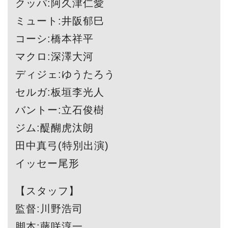
クッパ:阿久津仁愛
ミュート:井阪郁巳
コーシ:橋本祥平
マクロ:深澤大河
ディジェ:ゆうたろう
セルガ:板垣李光人
バントー:立石俊樹
ジム:醍醐虎汰朗
田中真弓(特別出演)
イッセー尾形
【スタッフ】
監督:川野浩司
脚本:藤咲淳一