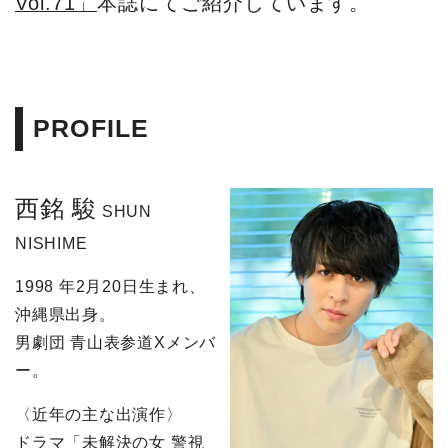
Vol.71」
本誌にてご紹介しています。
PROFILE
西銘 駿
SHUN
NISHIME
1998 年2月20日生まれ、
沖縄県出身。
男劇団 青山表参道Xメンバ
ー。
〈近年の主な出演作〉
ドラマ「未解決の女 警視