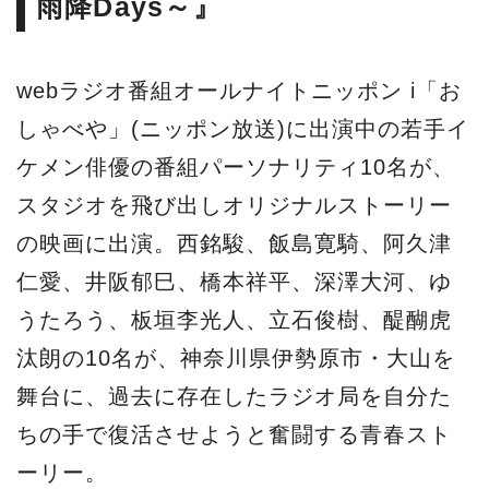
雨降Days～』
webラジオ番組オールナイトニッポン i「お
しゃべや」(ニッポン放送)に出演中の若手イ
ケメン俳優の番組パーソナリティ10名が、
スタジオを飛び出しオリジナルストーリー
の映画に出演。西銘駿、飯島寛騎、阿久津
仁愛、井阪郁巳、橋本祥平、深澤大河、ゆ
うたろう、板垣李光人、立石俊樹、醍醐虎
汰朗の10名が、神奈川県伊勢原市・大山を
舞台に、過去に存在したラジオ局を自分た
ちの手で復活させようと奮闘する青春スト
ーリー。