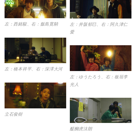
左：西銘駿、右：飯島寛騎
左：井阪郁巳、右：阿久津仁
愛
左：橋本祥平、右：深澤大河
左：ゆうたろう、右：板垣李
光人
立石俊樹
醍醐虎汰朗