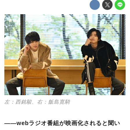
左：西銘駿、右：飯島寛騎
――webラジオ番組が映画化されると聞い