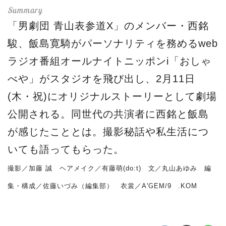
「男劇団 青山表参道X」のメンバー・西銘
駿、飯島寛騎がパーソナリティを務めるweb
ラジオ番組オールナイトニッポンi「おしゃ
べや」がスタジオを飛び出し、2月11日
(木・祝)にオリジナルストーリーとして劇場
公開される。同世代の共演者に西銘と飯島
が感じたこととは。撮影秘話や私生活につ
いても語ってもらった。
撮影／加藤 誠 ヘアメイク／有藤萌(do:t) 文／丸山あゆみ 編
集・構成／佐藤いづみ（編集部） 衣裳／A'GEM/9 .KOM