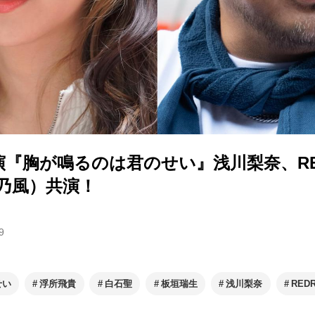
演『胸が鳴るのは君のせい』浅川梨奈、R
南乃風）共演！
9
せい
浮所飛貴
白石聖
板垣瑞生
浅川梨奈
REDR