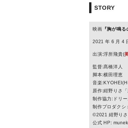
STORY
映画
『胸が鳴る
2021 年 6 月
出演:浮所飛貴(
監督:髙橋洋人
脚本:横田理恵
音楽:KYOHEI(Ho
原作:紺野りさ
制作協力:ドリ
制作プロダクショ
©2021 紺野
公式 HP: muneki