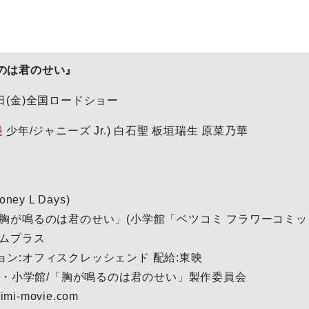
のは君のせい』
 4 日(金)全国ロードショー
美
少年/ジャニーズ Jr.) 白石聖 板垣瑞生 原菜乃華
ney L Days)
「胸が鳴るのは君のせい」(小学館「ベツコミ フラワーコミッ
ームプラス
ン:オフィスクレッシェンド 配給:東映
りさ・小学館/「胸が鳴るのは君のせい」製作委員会
mi-movie.com