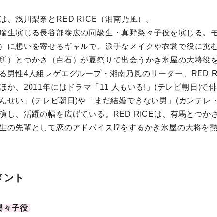
は、浅川梨奈とRED RICE（湘南乃風）。
瑞生演じる長谷部泰広の同級生・真野梨々子役を演じる。
）に想いを寄せるギャルで、派手なメイクや衣裳で役に挑
所）とつかさ（白石）が夏祭りで出会うかき氷屋の大将役
る男性4人組レゲエグループ・湘南乃風のリーダー、RED R
か、2011年にはドラマ「11 人もいる!」(テレビ朝日)で
んせい」(テレビ朝日)や「まだ結婚できない男」(カンテレ
演し、活躍の幅を広げている。RED RICEは、有馬とつか
生の先輩として恋のアドバイス!?をするかき氷屋の大将を
メント
梨々子役