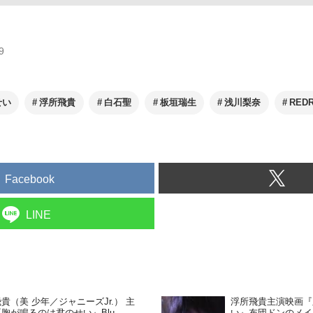
9
せい
浮所飛貴
白石聖
板垣瑞生
浅川梨奈
REDR
Facebook
LINE
貴（美 少年／ジャニーズJr.） 主
浮所飛貴主演映画『
胸が鳴るのは君のせい』Blu-
い』布団ドンのメイ