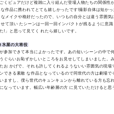
ごくピュアだけど複雑に入り組んだ登場人物たちの関係性
きな作品に携われてとても嬉しかったです!撮影自体は短か
みたい なメイクや格好だったので、いつもの自分とは違う雰囲
させて頂い たシーンは一回一回インパクトが残るように意
た!」と思って見てく れたら嬉しいです。
/かき氷屋の大将役
が参加できて本当によかったです。あの短いシーンの中で何回
て思うぐらいお恥ずかしいところをお見せしてしまいました。
たお かげで、それも許してくれるようないい雰囲気の現場
ンできる素敵 な作品となっているので同世代の方は劇場で
いますし、僕ら世代のキュンキュンから離れている方も忘
になっています。幅広い年齢層の方 に見ていただけると思