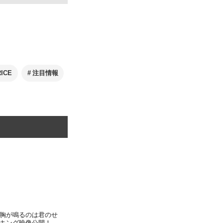
ICE
注目情報
胸が鳴るのは君のせ
キング映像公開！