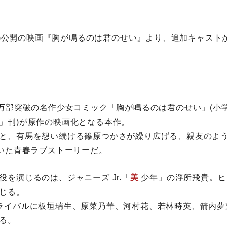
日(金)公開の映画『胸が鳴るのは君のせい』より、追加キャス
0万部突破の名作少女コミック「胸が鳴るのは君のせい」(小
」刊)が原作の映画化となる本作。
と、有馬を想い続ける篠原つかさが繰り広げる、親友のよ
描いた青春ラブストーリーだ。
を演じるのは、ジャニーズ Jr.「
美
少年」の浮所飛貴。ヒ
じる。
ライバルに板垣瑞生、原菜乃華、河村花、若林時英、箭内夢
る。