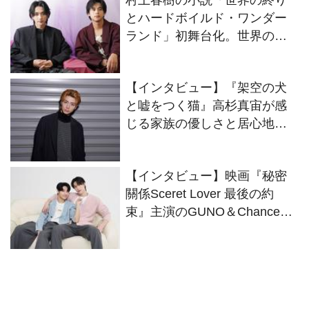
村上春樹の小説「世界の終り
とハードボイルド・ワンダー
ランド」初舞台化。世界の終
りの“僕”をオーディションで掴
んだ駒木根葵汰と島村龍乃介
【インタビュー】『架空の犬
のWキャストにインタビュー
と嘘をつく猫』高杉真宙が感
じる家族の優しさと居心地の
良さ
【インタビュー】映画『秘密
關係Sceret Lover 最後の約
束』主演のGUNO＆Chanceが
役柄さながらにイチャコラト
ーク！