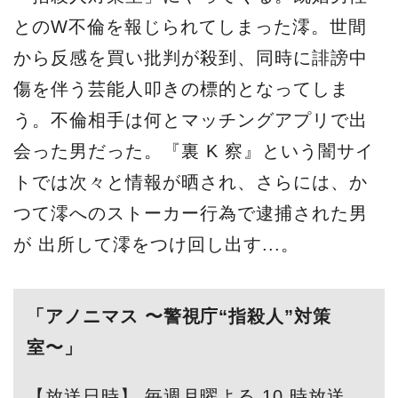
とのW不倫を報じられてしまった澪。世間
から反感を買い批判が殺到、同時に誹謗中
傷を伴う芸能人叩きの標的となってしま
う。不倫相手は何とマッチングアプリで出
会った男だった。『裏 K 察』という闇サイ
トでは次々と情報が晒され、さらには、か
つて澪へのストーカー行為で逮捕された男
が 出所して澪をつけ回し出す...。
「アノニマス 〜警視庁“指殺人”対策
室〜」
【放送日時】 毎週月曜よる 10 時放送