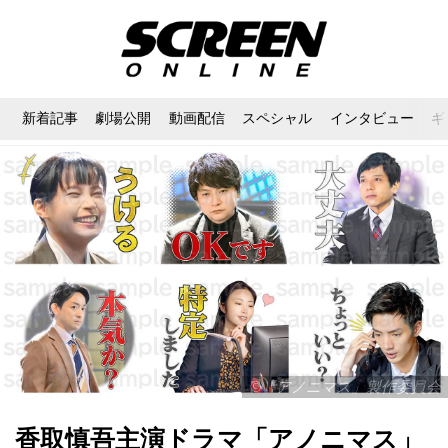
新着記事
劇場公開
動画配信
スペシャル
インタビュー
ギ
©︎「アノニマス」製作委員会
香取慎吾主演ドラマ「アノニマス」