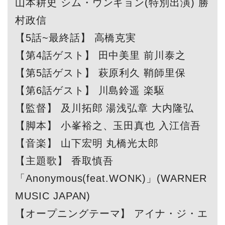
山本耕史 シム・ウンギョン(特別出演) 勝
村政信
【5話~最終話】 高橋克実
【第4話ゲスト】 田中美里 前川泰之
【第5話ゲスト】 萩原利久 鞘師里保
【第6話ゲスト】 川島鈴遥 楽駆
【監督】 及川拓郎 湯浅弘章 大内隆弘
【脚本】 小峯裕之、玉田真也 入江信吾
【音楽】 山下宏明 丸橋光太郎
【主題歌】 香取慎吾
「Anonymous(feat.WONK)」(WARNER
MUSIC JAPAN)
【オープニングテーマ】 アイナ・ジ・エ