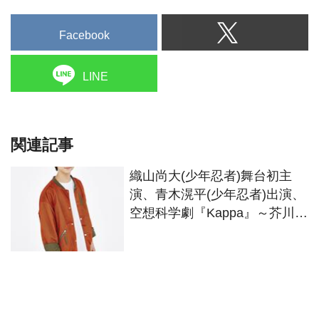
Facebook
LINE
関連記事
織山尚大(少年忍者)舞台初主
演、青木滉平(少年忍者)出演、
空想科学劇『Kappa』～芥川龍
之介『河童』より～6月東京・
京都上演決定！