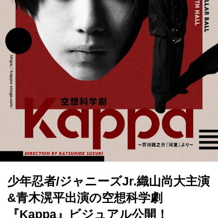
少年忍者/ジャニーズJr.織山尚大主演
&青木滉平出演の空想科学劇
『Kappa』ビジュアル公開！