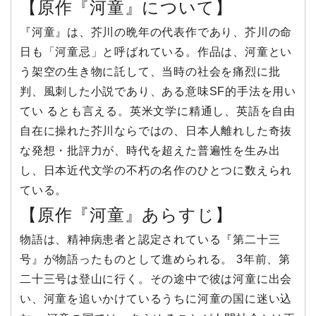
【原作『河童』について】
『河童』は、芥川の晩年の代表作であり、芥川の命
日も「河童忌」と呼ばれている。作品は、河童とい
う架空の生き物に託して、当時の社会を痛烈に批
判、風刺した小説であり、ある意味SF的手法を用い
てい るとも言える。英米文学に精通し、英語を自由
自在に操れた芥川ならではの、日本人離れした奇抜
な発想・批評力が、時代を超えた普遍性を生み出
し、日本近代文学の不朽の名作のひとつに数えられ
ている。
【原作『河童』あらすじ】
物語は、精神病患者と認定されている『第二十三
号』が物語ったものとして進められる。 3年前、第
二十三号は登山に行く。その途中で彼は河童に出会
い、河童を追いかけているうちに河童の国に迷い込