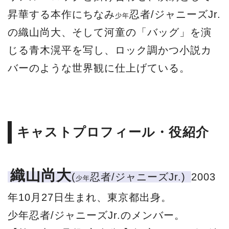
昇華する本作にちなみ
忍者/ジャニーズJr.
少年
の織山尚大、そして河童の「バッグ」を演
じる青木滉平を写し、ロック調かつ小説カ
バーのような世界観に仕上げている。
キャストプロフィール・役紹介
織山尚大
(
忍者/ジャニーズJr.)
2003
少年
年10月27日生まれ、東京都出身。
少年忍者/ジャニーズJr.のメンバー。