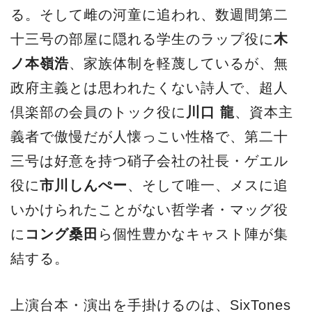
る。そして雌の河童に追われ、数週間第二
十三号の部屋に隠れる学生のラップ役に
木
ノ本嶺浩
、家族体制を軽蔑しているが、無
政府主義とは思われたくない詩人で、超人
倶楽部の会員のトック役に
川口 龍
、資本主
義者で傲慢だが人懐っこい性格で、第二十
三号は好意を持つ硝子会社の社長・ゲエル
役に
市川しんぺー
、そして唯一、メスに追
いかけられたことがない哲学者・マッグ役
に
コング桑田
ら個性豊かなキャスト陣が集
結する。
上演台本・演出を手掛けるのは、SixTones