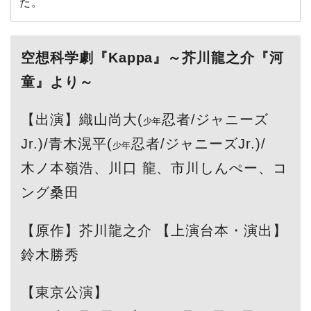
た。
空想科学劇『Kappa』～芥川龍之介『河
童』より～
【出演】織山尚大(
忍者/ジャニーズ
少年
Jr.)/青木滉平(
忍者/ジャニーズJr.)/
少年
木ノ本嶺浩、川口 龍、市川しんぺー、コ
ング桑田
【原作】芥川龍之介 【上演台本・演出】
鈴木勝秀
【東京公演】