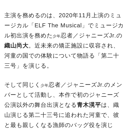
主演を務めるのは、2020年11月上演のミュ
ージカル「ELF The Musical」でミュージカ
ル初出演を務めた
忍者／ジャニーズJr.の
少年
織山尚大
。近未来の矯正施設に収容され、
河童の国での体験について物語る「第二十
三号」を演じる。
そして同じく
忍者／ジャニーズJr.のメン
少年
バーとして活動し、本作で初のジャニーズ
公演以外の舞台出演となる
青木滉平
は、織
山演じる第二十三号に追われた河童で、彼
と最も親しくなる漁師のバッグ役を演じ