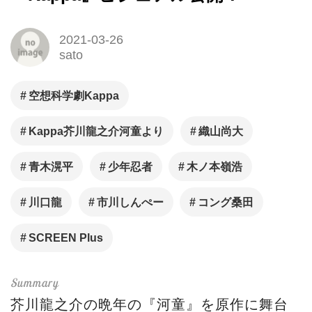
2021-03-26
sato
空想科学劇Kappa
Kappa芥川龍之介河童より
織山尚大
青木滉平
少年忍者
木ノ本嶺浩
川口龍
市川しんぺー
コング桑田
SCREEN Plus
芥川龍之介の晩年の『河童』を原作に舞台