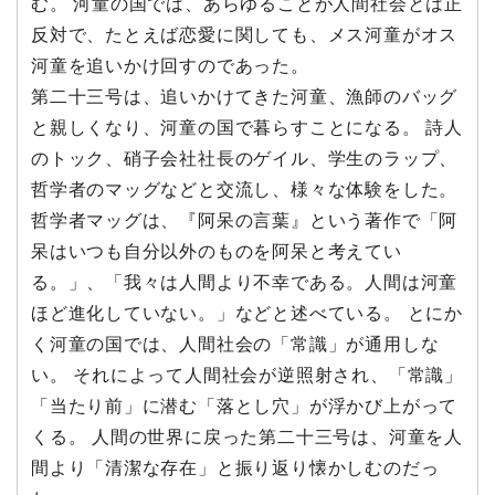
む。 河童の国では、あらゆることが人間社会とは正
反対で、たとえば恋愛に関しても、メス河童がオス
河童を追いかけ回すのであった。
第二十三号は、追いかけてきた河童、漁師のバッグ
と親しくなり、河童の国で暮らすことになる。 詩人
のトック、硝子会社社長のゲイル、学生のラップ、
哲学者のマッグなどと交流し、様々な体験をした。
哲学者マッグは、『阿呆の言葉』という著作で「阿
呆はいつも自分以外のものを阿呆と考えてい
る。」、「我々は人間より不幸である。人間は河童
ほど進化していない。」などと述べている。 とにか
く河童の国では、人間社会の「常識」が通用しな
い。 それによって人間社会が逆照射され、「常識」
「当たり前」に潜む「落とし穴」が浮かび上がって
くる。 人間の世界に戻った第二十三号は、河童を人
間より「清潔な存在」と振り返り懐かしむのだっ