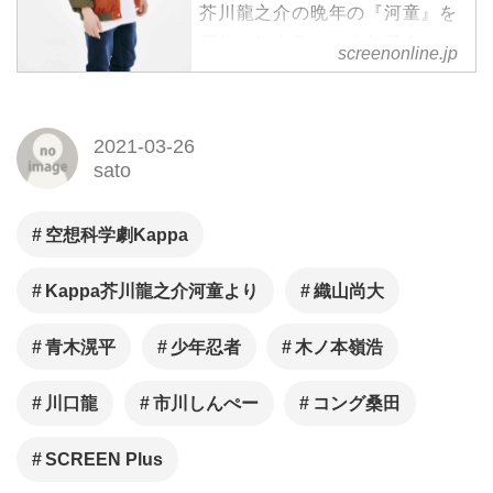
芥川龍之介の晩年の『河童』を
原作に舞台化した少年忍者/ジャ
screenonline.jp
ニーズJr.の織山尚大主演、青木
滉平出演の、空想科学劇
『Kappa』が、東京・品川プリ
2021-03-26
ンスホテル ステラボールにて
sato
2021年6月5日（土）～13日
（日）、京都・ロームシアター
空想科学劇Kappa
京都サウスホールにて6月25日
（金）～27日（日）上演される
Kappa芥川龍之介河童より
織山尚大
ことが決定した。
青木滉平
少年忍者
木ノ本嶺浩
川口龍
市川しんぺー
コング桑田
SCREEN Plus