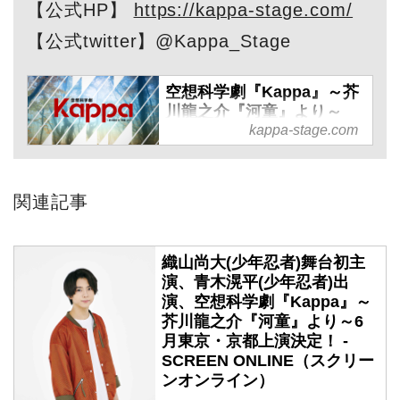
【公式HP】
https://kappa-stage.com/
【公式twitter】@Kappa_Stage
空想科学劇『Kappa』～芥
川龍之介『河童』より～
kappa-stage.com
芥川龍之介の名著「河童」が
演劇とインダストリアル・ロ
ックとMIX！2021年6月、新
関連記事
たなSTAGEの試みを、目撃
せよ！
織山尚大(少年忍者)舞台初主
演、青木滉平(少年忍者)出
演、空想科学劇『Kappa』～
芥川龍之介『河童』より～6
月東京・京都上演決定！ -
SCREEN ONLINE（スクリー
ンオンライン）