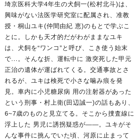
埼京医科大学4年生の犬飼一(松村北斗)は、
興味がない法医学研究室に配属され、准教
授・桐山ユキ(仲間由紀 恵)のもとで学ぶこ
とに。しかも天才的だがわがままなユキ
は、犬飼を“ワンコ”と呼び、こき使う始末
で...。そんな折、運転中に 激突死した甲元
正治の遺体が運ばれてくる。交通事故とさ
れるが、ユキは検死で小さな噛み痕を発
見。車内に小児糖尿病 用の注射器があった
という刑事・村上衛(田辺誠一)の話もあり、
6~7歳のものと見立てる。そこから捜査線に
浮上した 男児に誘拐疑惑が――。ユキがそ
んな事件に挑んでいた頃、河原に止まって