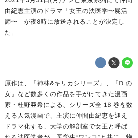
2021年5月31日(月)テレビ東京系列にて仲間
由紀恵主演のドラマ「女王の法医学〜屍活
師〜」が夜8時に放送されることが決定し
た。
原作は、『神林&キリカシリーズ』、『D の
女』など数多くの作品を手がけてきた漫画
家・杜野亜希による、シリーズ全 18 巻を数
える人気漫画で、主演に仲間由紀恵を迎え
ドラマ化する。大学の解剖室で女王と呼ば
れる法医学者が、医学生“ワンコ”と共に、物