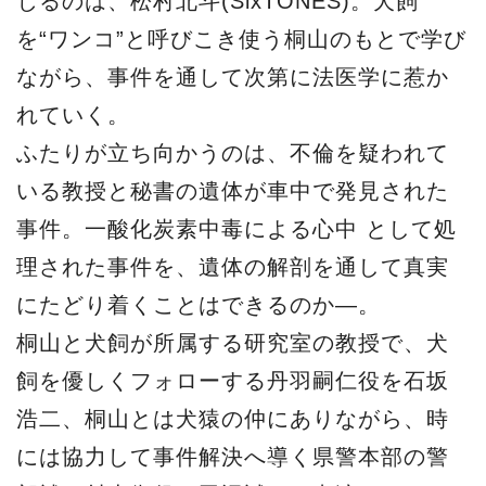
じるのは、松村北斗(SixTONES)。犬飼
を“ワンコ”と呼びこき使う桐山のもとで学び
ながら、事件を通して次第に法医学に惹か
れていく。
ふたりが立ち向かうのは、不倫を疑われて
いる教授と秘書の遺体が車中で発見された
事件。一酸化炭素中毒による心中 として処
理された事件を、遺体の解剖を通して真実
にたどり着くことはできるのか―。
桐山と犬飼が所属する研究室の教授で、犬
飼を優しくフォローする丹羽嗣仁役を石坂
浩二、桐山とは犬猿の仲にありながら、時
には協力して事件解決へ導く県警本部の警