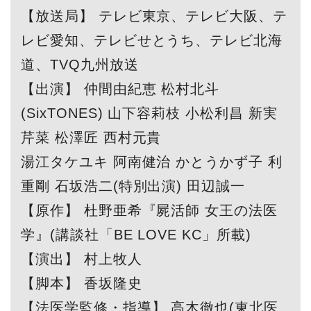
【放送局】 テレビ東京、テレビ大阪、テ
レビ愛知、テレビせとうち、テレビ北海
道、TVQ九州放送
【出演】 仲間由紀恵 松村北斗
(SixTONES) 山下容莉枝 小松利昌 新実
芹菜 松澤匠 西村元貴
湯江タケユキ 阿南健治 かとうかず子 利
重剛 石坂浩二(特別出演) 田辺誠一
【原作】 杜野亜希『屍活師 女王の法医
学』(講談社「BE LOVE KC」所載)
【演出】 村上牧人
【脚本】 香坂隆史
【法医学監修・指導】 高木徹也(東北医