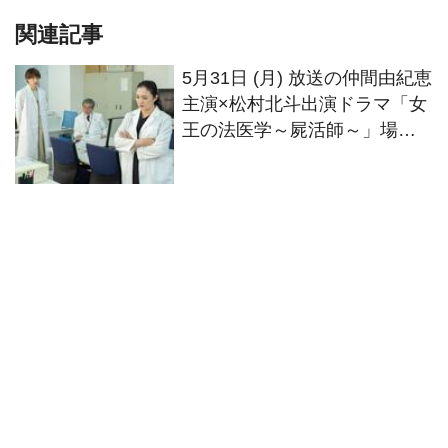
関連記事
5月31日 (月) 放送の仲間由紀恵
主演×松村北斗出演ドラマ「女
王の法医学～屍活師～」場面
写真&仲間・松村のコメント到
着！