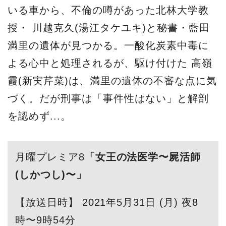
いる車から、不倫の噂があった北林大学教
授・ 川越克久(湯江タケユキ)と秘書・藍田
満里の遺体が見つかる。一酸化炭素中毒に
よる心中と処理されるが、駆け付けた 高嶺
霞(新実芹菜)は、満里の遺体の不審な点に気
づく。だが刑事は「事件性はない」と解剖
を認めず...。
月曜プレミア8
「女王の法医学〜屍活師
(しかつし)〜」
【放送日時】 2021年5月31日 (月) 夜8
時〜9時54分