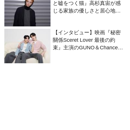
と嘘をつく猫』高杉真宙が感
じる家族の優しさと居心地の
良さ
【インタビュー】映画『秘密
關係Sceret Lover 最後の約
束』主演のGUNO＆Chanceが
役柄さながらにイチャコラト
ーク！