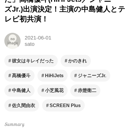
ズJr.)出演決定！主演の中島健人とテ
レビ初共演！
2021-06-01
sato
彼女はキレイだった
かのきれ
髙橋優斗
HiHiJets
ジャニーズJr.
中島健人
小芝風花
赤楚衛二
佐久間由衣
SCREEN Plus