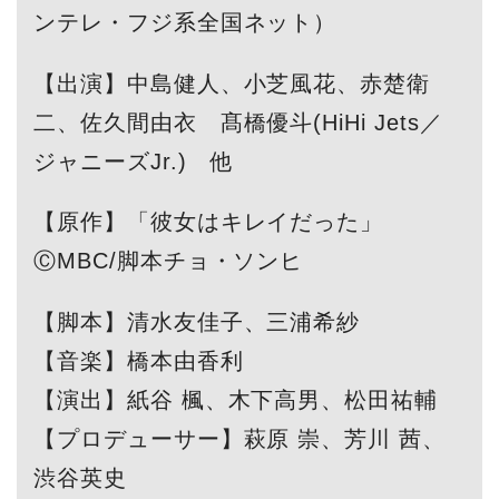
ンテレ・フジ系全国ネット）
【出演】中島健人、小芝風花、赤楚衛
二、佐久間由衣 髙橋優斗(HiHi Jets／
ジャニーズJr.) 他
【原作】「彼女はキレイだった」
ⒸMBC/脚本チョ・ソンヒ
【脚本】清水友佳子、三浦希紗
【音楽】橋本由香利
【演出】紙谷 楓、木下高男、松田祐輔
【プロデューサー】萩原 崇、芳川 茜、
渋谷英史