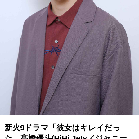
新火9ドラマ「彼女はキレイだっ
た」髙橋優斗(HiHi Jets／ジャニー