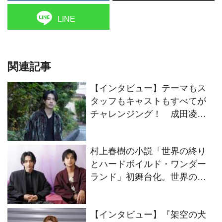
LINE
関連記事
【インタビュー】テーマもス
タッフもキャストもすべてが
チャレンジング！ 成田凌が
映画『#拡散』出演に至ったそ
の理由
村上春樹の小説「世界の終り
とハードボイルド・ワンダー
ランド」初舞台化。世界の終
りの“僕”をオーディションで掴
んだ駒木根葵汰と島村龍乃介
【インタビュー】『架空の犬
のWキャストにインタビュー