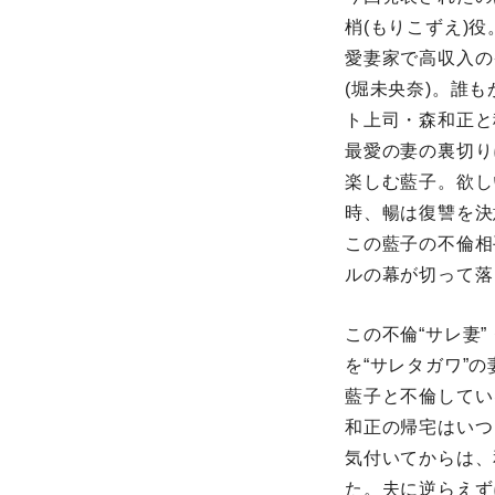
梢(もりこずえ)役
愛妻家で高収入の
(堀未央奈)。誰
ト上司・森和正と
最愛の妻の裏切り
楽しむ藍子。欲し
時、暢は復讐を決
この藍子の不倫相
ルの幕が切って落
この不倫“サレ妻
を“サレタガワ”
藍子と不倫してい
和正の帰宅はいつ
気付いてからは、
た。夫に逆らえず