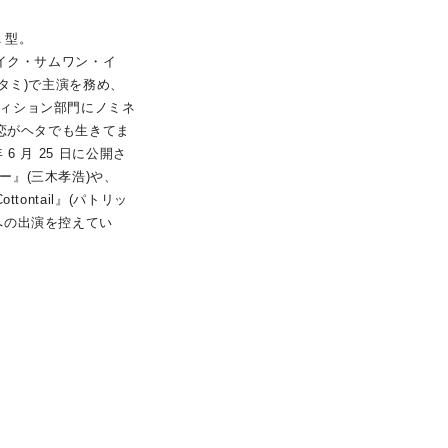
 型。
ライク・サムワン・イ
スタミ)で主演を務め、
ィション部門にノミネ
「恋がヘタでも生きてま
 6 月 25 日に公開さ
ー』(三木孝浩)や、
tontail』(パトリッ
への出演を控えてい