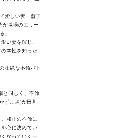
くて愛しい妻・藍子
子が職場のエリー
る。
可愛い妻を演じ、
女の本性を知った
”の壮絶な不倫バト
川暢と同じく、不倫
かずまさ)が田川
た。和正の不倫に
とを心に決めてい
強くなっていく一