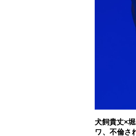
犬飼貴丈×
ワ、不倫さ