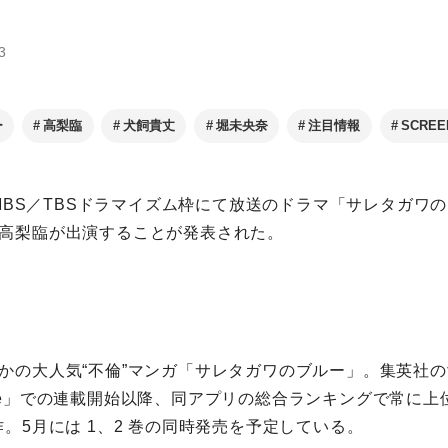
3
ー
高梨臨
犬飼貴丈
堀未央奈
注目情報
SCREEN
よりMBS／TBSドラマイズム枠にて放送のドラマ「サレタガワ
高梨臨が出演することが発表された。
かの大人気“不倫”マンガ「サレタガワのブルー」。集英社
ee」での連載開始以降、同アプリの総合ランキングで常に上
作。5月には 1、2 巻の同時発売を予定している。