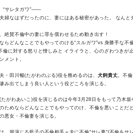
、“サレタガワ”――
夫婦なはずだったのに、妻にはある秘密があった。 なんと
、絶賛不倫中の妻に罪を償わせるため動き出す！
ならどんなことでもやってのける“スルガワ”vs 身勝手な不
。不倫に対する怒りと憎しみと イライラと、心のざわつきが
ンメント。
夫・田川暢(たがわのぶる)役を務めるのは、
犬飼貴丈
。不倫
滲み出てしまう良い人という役どころを演じる。
(たがわあいこ)役を演じるのは今年3月28日をもって乃木坂
のためならどんなことでもやってのけ、不倫を悪いことだ
の悪女・不倫妻を演じる。
は、堀演じる藍子の不倫相手＝夫に不倫“サレ妻”(不倫をサ