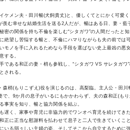
。
イケメン夫・田川暢(犬飼貴丈)と、優しくてとにかく可愛
もが羨む幸せな結婚生活を送る2人だが、暢はある日、妻・藍
秘密の関係を持ち不倫を楽しむ“シタガワ”の人間だったと知
に絶望し苦悩する暢と、不倫にハマりながらも夫の前では
いモノを手に入れるためなら手段を選ばない史上最凶の悪
意する。
手である和正の妻・梢も参戦し、“シタガワ VS サレタガワ
とされる。
”・森梢(もりこずえ)役を演じるのは、高梨臨。主人公・田
の妻で、9か月の息子がいるにもかかわらず、夫の森和正(もり
る事実を知り、暢と協力関係を結ぶ。
も遅く、家事や育児に非協力的でワンオペ育児を続けてき
和正に正当な慰謝料を払わせて息子と二人で生きていくこ
にいる弱々しい主婦の姿、そしてそこから自立するために