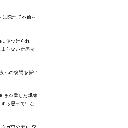
夫に隠れて不倫を
倫に傷つけられ
止まらない新感覚
妻への復讐を誓い
46を卒業した
堀未
とすら思っていな
レタガワの妻)・森