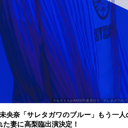
©セモトちか/MIXER/集英社 ©「サレタガワの
堀未央奈「サレタガワのブルー」もう一人
れた妻に高梨臨出演決定！