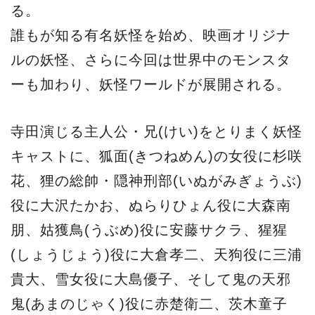
る。
誰もが知る有名妖怪を始め、映画オリジナ
ルの妖怪、さらに今回は世界中のモンスタ
ーも加わり、妖怪ワールドが展開される。
寺田演じる主人公・兄(けい)をとりまく妖怪
キャストに、狐面(きつねめん)の女役に杉咲
花、狸の総帥・隠神刑部(いぬがみぎょうぶ)
役に大沢たかお、ぬらりひょん役に大森南
朋、姑獲鳥(うぶめ)役に安藤サクラ、猩猩
(しょうじょう)役に大倉孝二、天狗役に三浦
貴大、雪女役に大島優子、そして鬼の天邪
鬼(あまのじゃく)役に赤楚衛二、茨木童子