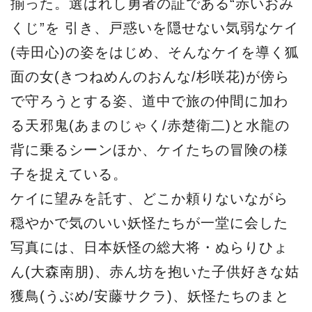
揃った。選ばれし勇者の証である“赤いおみ
くじ”を 引き、戸惑いを隠せない気弱なケイ
(寺田心)の姿をはじめ、そんなケイを導く狐
面の女(きつねめんのおんな/杉咲花)が傍ら
で守ろうとする姿、道中で旅の仲間に加わ
る天邪鬼(あまのじゃく/赤楚衛二)と水龍の
背に乗るシーンほか、ケイたちの冒険の様
子を捉えている。
ケイに望みを託す、どこか頼りないながら
穏やかで気のいい妖怪たちが一堂に会した
写真には、日本妖怪の総大将・ぬらりひょ
ん(大森南朋)、赤ん坊を抱いた子供好きな姑
獲鳥(うぶめ/安藤サクラ)、妖怪たちのまと