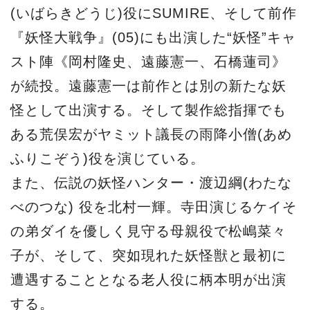
(いばらきどうじ)役にSUMIRE、そして前作
『妖怪大戦争』(05)にも出演した“妖怪”キャ
スト陣《岡村隆史、遠藤憲一、石橋蓮司》
が続投。遠藤憲一は前作とは別の新たな妖
怪として出演する。そして製作総指揮でも
ある荒俣宏がヤミット議長の雨降小僧(あめ
ふりこぞう)役を演じている。
また、伝説の妖怪ハンター・渡辺綱(わたな
べのつな) 役を北村一輝。寺田演じるケイそ
の弟ダイを優しく見守る母親役で松嶋菜々
子が、そして、突如現れた妖怪獣と最初に
遭遇することとなる老人役に柄本明が出演
する。