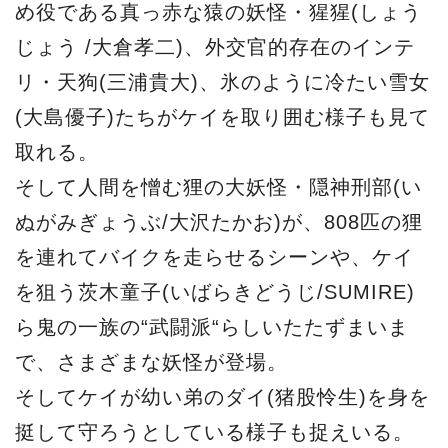
め役である真っ赤な猿の妖怪・猩猩(しょう
じょう /大倉孝二)、外交官的存在のインテ
リ・天狗(三浦貴大)、氷のように冷たい雪女
(大島優子)たちがケイを取り囲む様子も見て
取れる。
そして人間を憎む狸の大妖怪・隠神刑部(い
ぬがみぎょうぶ/大沢たかお)が、808匹の狸
を連れてバイクを走らせるシーンや、ケイ
を狙う茨木童子(いばらきどうじ/SUMIRE)
ら鬼の一族の“武闘派“らしいたたずまいま
で、さまざまな妖怪が登場。
そしてケイが幼い弟のダイ(猪股怜生)を身を
挺して守ろうとしている様子も捉えいる。