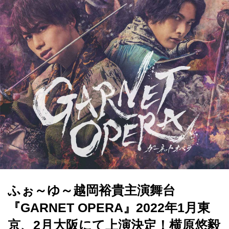
ふぉ～ゆ～越岡裕貴主演舞台
『GARNET OPERA』2022年1月東
京、2月大阪にて上演決定！横原悠毅