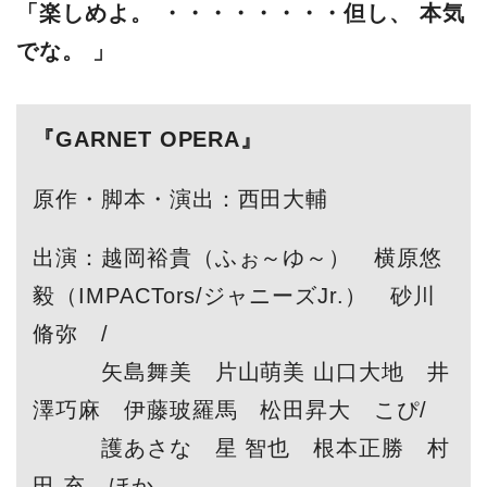
「楽しめよ。 ・・・・・・・・但し、 本気
でな。 」
『GARNET OPERA』
原作・脚本・演出：西田大輔
出演：越岡裕貴（ふぉ～ゆ～） 横原悠
毅（IMPACTors/ジャニーズJr.） 砂川
脩弥 /
矢島舞美 片山萌美 山口大地 井
澤巧麻 伊藤玻羅馬 松田昇大 こぴ/
護あさな 星 智也 根本正勝 村
田 充 ほか