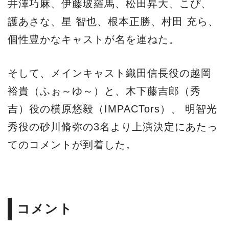
井澤巧麻、伊藤玻羅馬、松田昇大、こぴ、
護あさな、星 智也、根本正勝、村田 充ら、
個性豊かなキャストが名を連ねた。
そして、メインキャスト織田信長役の越岡
裕貴（ふぉ～ゆ～）と、木下藤吉郎（秀
吉）役の横原悠毅（IMPACTors）、 明智光
秀役の砂川脩弥の3名より上演決定にあたっ
てのコメントが到着した。
コメント