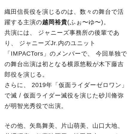
織田信長役を演じるのは、数々の舞台で活
躍する主演の
越岡裕貴
(ふぉ〜ゆ〜)。
共演には、 ジャニーズ事務所の後輩であ
り、 ジャニーズJr.内のユニット
「IMPACTors」のメンバーで、 今回単独で
の舞台出演は初となる横原悠毅が木下藤吉
郎役を演じる。
さらに、 2019年「仮面ライダーゼロワン」
で滅 / 仮面ライダー滅役を演じた砂川脩弥
が明智光秀役で出演。
その他、矢島舞美、片山萌美、山口大地、