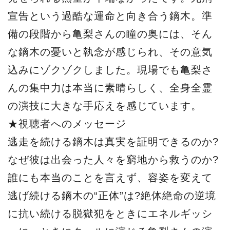
宣告という過酷な運命と向き合う鏑木。準
備の段階から亀梨さんの瞳の奥には、そん
な鏑木の憂いと執念が感じられ、その意気
込みにゾクゾクしました。現場でも亀梨さ
んの集中力は本当に素晴らしく、全身全霊
の演技に大きな手応えを感じています。
★視聴者へのメッセージ
逃走を続ける鏑木は真実を証明できるのか?
なぜ彼は出会った人々を窮地から救うのか?
誰にも本当のことを言えず、容姿を変えて
逃げ続ける鏑木の“正体”は?絶体絶命の逆境
に抗い続ける脱獄犯をときにエネルギッシ