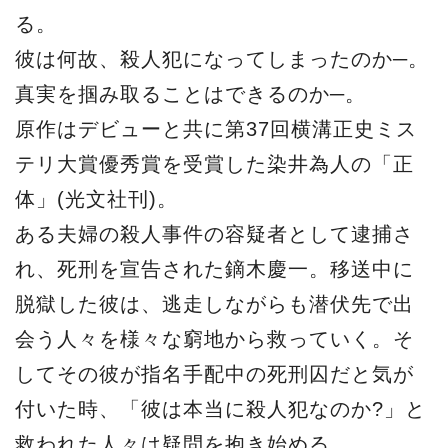
る。
彼は何故、殺人犯になってしまったのか─。
真実を掴み取ることはできるのか─。
原作はデビューと共に第37回横溝正史ミス
テリ大賞優秀賞を受賞した染井為人の「正
体」(光文社刊)。
ある夫婦の殺人事件の容疑者として逮捕さ
れ、死刑を宣告された鏑木慶一。移送中に
脱獄した彼は、逃走しながらも潜伏先で出
会う人々を様々な窮地から救っていく。そ
してその彼が指名手配中の死刑囚だと気が
付いた時、「彼は本当に殺人犯なのか?」と
救われた人々は疑問を抱き始める...。