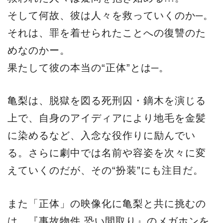
そして何故、彼は人々を救っていくのか─。
それは、罪を着せられたことへの復讐のた
めなのかー。
果たして彼の本当の“正体”とは─。
亀梨は、脱獄を図る死刑囚・鏑木を演じる
上で、自身のアイディアにより地毛を金髪
に染めるなど、入念な役作りに励んでい
る。さらに劇中では名前や容姿を次々に変
えていくのだが、その“扮装”にも注目だ。
また「正体」の映像化に⻲梨と共に挑むの
は、『事故物件 恐い間取り』のメガホンを