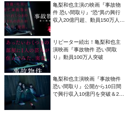
亀梨和也主演の映画『事故物
件 恐い間取り』"恐"異の興行
収入20億円超、動員150万人突
破
リピーター続出！亀梨和也主
演映画『事故物件 恐い間取
り』動員100万人突破
亀梨和也主演映画『事故物件
恐い間取り』公開から10日間
で興行収入10億円を突破＆2週
連続週末興行収入ランキング
第1位