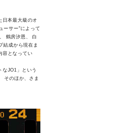
起こした日本最大級のオ
デューサー”によって
、 鶴房汐恩、 白
ープ結成から現在ま
内容となってい
なJO1」という
。 そのほか、さま