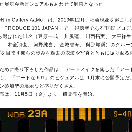
た展覧会新ビジュアルもあわせて解禁となった。
TION in Gallery AaMo」は、2019年12月、社会現象を
PRODUCE 101 JAPAN」で、 視聴者である“国民プロ
から選ばれた11名（豆原一成、 川尻蓮、 川西拓実、 大平祥生
瑚、 木全翔也、 河野純喜、 金城碧海、 與那城奨）のグル
プを目指す彼らの歩みを過去の衣装や写真とともに振り返る
ために撮り下ろした作品は、 アートメイクを施した「アート
も。 「アートなJO1」のビジュアルは11月末に公開予定だ
ン参加型の展示など盛りだくさん。
売は、11月5日（金）より一般販売を開始。