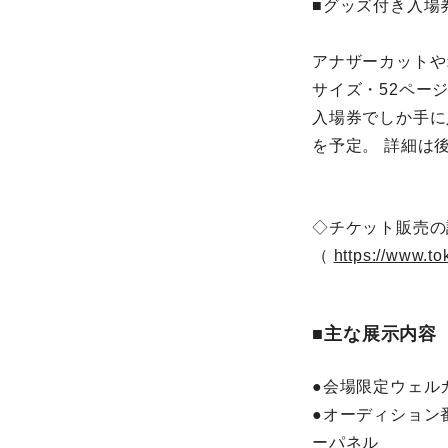
■グッズ付き入場
アナザーカットや
サイズ・52ペー
入場券でしか手に
を予定。 詳細は
◇チケット販売の
（
https://www.to
■主な展示内容
●会場限定ウェル
●オーディション番
ーパネル