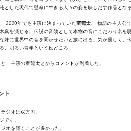
沌とした現代で懸命に生きる人々の姿を映しだす作品とな
、 2020年でも主演に決まっていた
室龍太
。 物語の主人公
木真を演じる。伝説の音効として本物の音にこだわり名を馳
な妹に世界中の音を聞かせたいと旅に出る。気が優しく、
る、明るい青年という役どころ。
学と、主演の室龍太とからコメントが到着した。
ント
 ラジオは双方向。
ジです。
ラジオを聴くことが多かった。