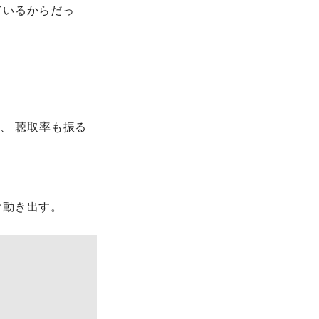
ているからだっ
、 聴取率も振る
。
け動き出す。