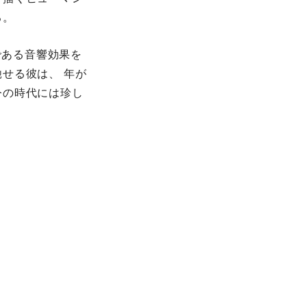
る。
である音響効果を
せる彼は、 年が
今の時代には珍し