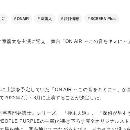
ミに
ONAIR
室龍太
注目情報
SCREEN Plus
月に室龍太を主演に迎え、舞台「ON AIR ～この音をキミに
年に上演を予定していた「ON AIR ～この音をキミに～」
て2022年7月・8月に上演することが決定した。
9 刑事専門弁護士』シリーズ、 『極主夫道』、 『探偵が早
PEOPLE PURPLEの主宰)が書き下ろす完全オリジナルス
オ局を軸に、音を通じてつながる人びと、それぞれの想い