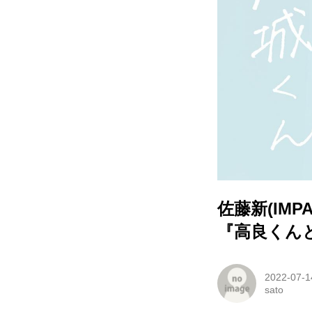
佐藤新(IMP
『高良くんと
2022-07-1
sato