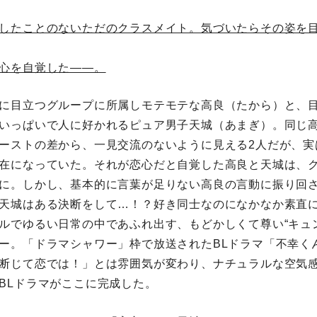
したことのないただのクラスメイト。気づいたらその姿を
心を自覚した――。
に目立つグループに所属しモテモテな高良（たから）と、
いっぱいで人に好かれるピュア男子天城（あまぎ）。同じ
ーストの差から、一見交流のないように見える2人だが、実
在になっていた。それが恋心だと自覚した高良と天城は、
に。しかし、基本的に言葉が足りない高良の言動に振り回さ
天城はある決断をして…！？好き同士なのになかなか素直
ルでゆるい日常の中であふれ出す、もどかしくて尊い“キュ
ー。「ドラマシャワー」枠で放送されたBLドラマ「不幸く
断じて恋では！」とは雰囲気が変わり、ナチュラルな空気
BLドラマがここに完成した。