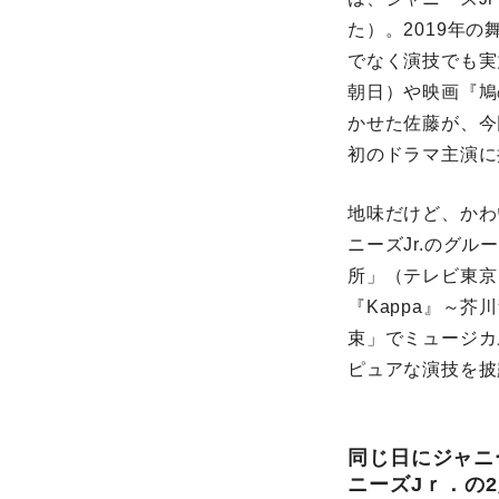
た）。2019年の
でなく演技でも実
朝日）や映画『鳩
かせた佐藤が、今
初のドラマ主演に
地味だけど、かわ
ニーズJr.のグル
所」（テレビ東京
『Kappa』～
束」でミュージカ
ピュアな演技を披
同じ日にジャニ
ニーズJｒ．の