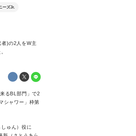
ーズJr.
忍者)の2人をW主
た。
に来るBL部門」で2
ラマシャワー」枠第
らしゅん）役に
藤新（さとうあら