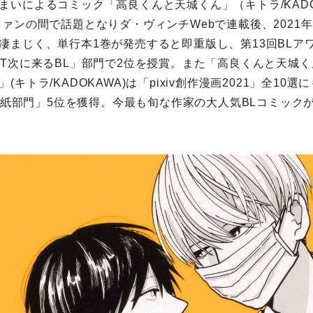
まいによるコミック「高良くんと天城くん」（キトラ/KADO
ファンの間で話題となりダ・ヴィンチWebで連載後、2021
凄まじく、単行本1巻が発売すると即重版し、第13回BLアワ
ST次に来るBL」部門で2位を授賞。また「高良くんと天城
キトラ/KADOKAWA)は「pixiv創作漫画2021」全10選
ST表紙部門」5位を獲得。今最も旬な作家の大人気BLコミック