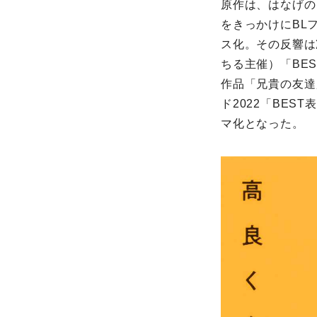
原作は、はなげの
をきっかけにBL
ス化。その反響は
ちる主催）「BE
作品「兄貴の友達」(
ド2022「BE
マ化となった。