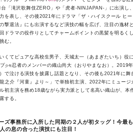
舞台「滝沢歌舞伎ZERO」や「虎者-NINJAPAN-」に出演
力を表し、その後2021年にドラマ「ザ・ハイスクール ヒ
の撃退法』にも出演するなど演技の幅を広げ、注目の逸材
回ドラマの役作りとしてチャームポイントの黒髪を明るく
挑む。
いくてピュアな高校生男子、天城太一（あまぎたいち）役
ープ
忍者のメンバーの織山尚大（おりやまなお）。2019
少年
）で泣ける演技を披露し話題となり、その後も2021年に舞
芥川龍之介『河童』より～」で単独初主演、2022年にミュー
ル初主演を務め18歳ながら実力派として名高い織山が、本
露する。
ーズ事務所に入所した同期の２人が初タッグ！今最
2人の息の合った演技にも注目！