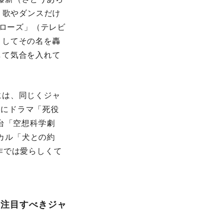
し、歌やダンスだけ
ーローズ」（テレビ
としてその名を轟
して気合を入れて
には、同じくジャ
年にドラマ「死役
台「空想科学劇
ジカル「犬との約
作では愛らしくて
も注目すべきジャ