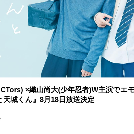
ACTors) ×織山尚大(少年忍者)W主演でエ
天城くん』8月18日放送決定
4