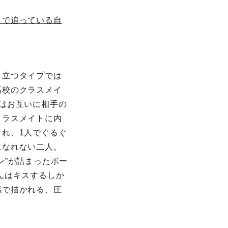
目で追っている自
目立つタイプでは
高校のクラスメイ
はお互いに相手の
クラスメイトに内
れ、1人でぐるぐ
になれない二人。
ン”が詰まったボー
んはキスするしか
感で描かれる、圧