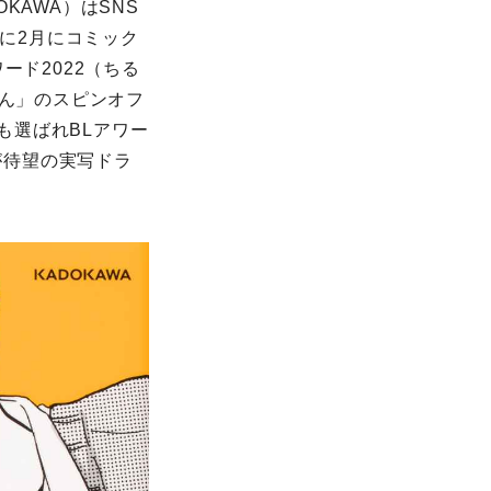
KAWA）はSNS
年に2月にコミック
ード2022（ちる
くん」のスピンオフ
にも選ばれBLアワー
が待望の実写ドラ