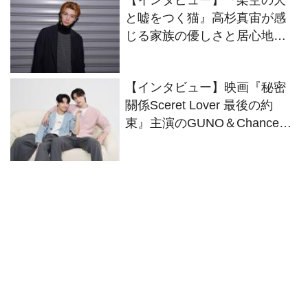
【インタビュー】『架空の犬
のWキャストにインタビュー
と嘘をつく猫』高杉真宙が感
じる家族の優しさと居心地の
良さ
【インタビュー】映画『秘密
關係Sceret Lover 最後の約
束』主演のGUNO＆Chanceが
役柄さながらにイチャコラト
ーク！