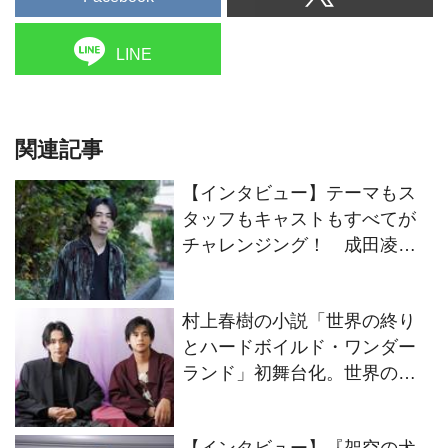
LINE
関連記事
【インタビュー】テーマもス
タッフもキャストもすべてが
チャレンジング！ 成田凌が
映画『#拡散』出演に至ったそ
の理由
村上春樹の小説「世界の終り
とハードボイルド・ワンダー
ランド」初舞台化。世界の終
りの“僕”をオーディションで掴
んだ駒木根葵汰と島村龍乃介