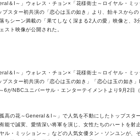
neral＆I～」ウォレス・チョン×「花様衛士～ロイヤル・ミ
ップスター初共演の「恋心は玉の如き」より、飴キスからの
落ちシーン満載の「果てしなく深まる2人の愛」映像と、3
ェスト映像が公開された。
neral＆I～」ウォレス・チョン×「花様衛士～ロイヤル・ミ
プスター初共演の「恋心は玉の如き」「恋心は玉の如き」DVD
l.1～6がNBCユニバーサル・エンターテイメントより9月2
孤高の花～General＆I～」で人気を不動にしたトップスタ
有能で誠実、愛情深い将軍を演じ、女性たちのハートを射
ヤル・ミッション～」などの人気女優タン・ソンユンが、