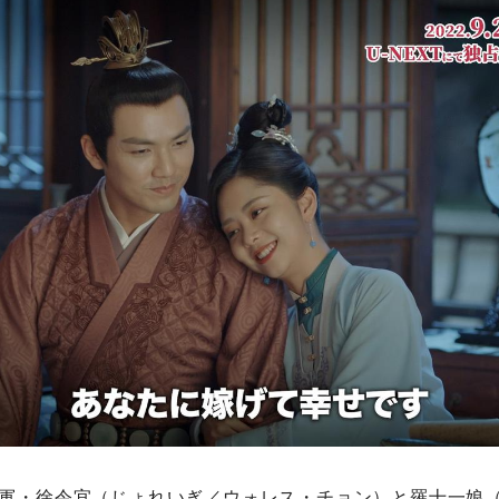
軍・徐令宜（じょれいぎ／ウォレス・チョン）と羅十一娘