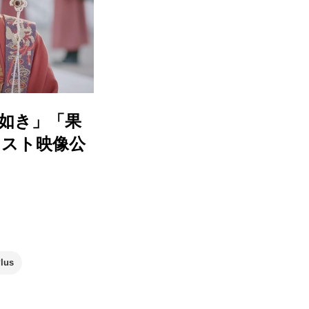
如き」「果
ェスト映像公
lus