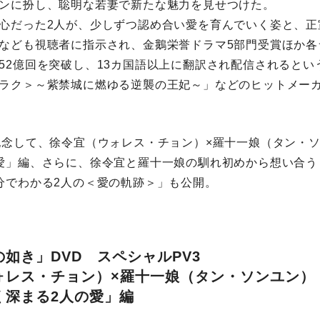
ンに扮し、聡明な若妻で新たな魅力を見せつけた。
心だった2人が、少しずつ認め合い愛を育んでいく姿と、正
なども視聴者に指示され、金鵝栄誉ドラマ5部門受賞ほか各
52億回を突破し、13カ国語以上に翻訳され配信されるとい
ラク＞～紫禁城に燃ゆる逆襲の王妃～」などのヒットメー
記念して、徐令宜（ウォレス・チョン）×羅十一娘（タン・
愛」編、さらに、徐令宜と羅十一娘の馴れ初めから想い合う
分でわかる2人の＜愛の軌跡＞」も公開。
如き」DVD スペシャルPV3
ォレス・チョン）×羅十一娘（タン・ソンユン）
く深まる2人の愛」編