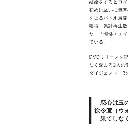
結婚をするヒロイ
初めは互いに無関
を握るバトル展開
獲得、累計再生数
た、「瓔珞＜エイ
ている。
DVDリリースを
なく深まる2人の
ダイジェスト「3
「恋心は玉の
徐令宜（ウ
「果てしな