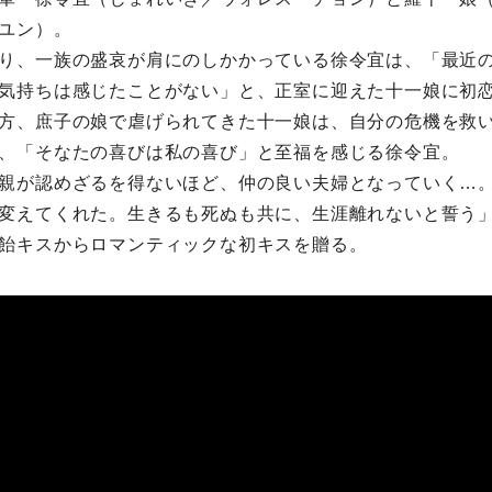
ユン）。
り、一族の盛哀が肩にのしかかっている徐令宜は、「最近
気持ちは感じたことがない」と、正室に迎えた十一娘に初
方、庶子の娘で虐げられてきた十一娘は、自分の危機を救
、「そなたの喜びは私の喜び」と至福を感じる徐令宜。
親が認めざるを得ないほど、仲の良い夫婦となっていく…
変えてくれた。生きるも死ぬも共に、生涯離れないと誓う
飴キスからロマンティックな初キスを贈る。