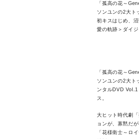
「孤高の花～Ge
ソンユンの2大ト
初キスはじめ、沼
愛の軌跡＞ダイジ
「孤高の花～Ge
ソンユンの2大トッ
ンタルDVD Vo
ス。
大ヒット時代劇「
ョンが、寡黙だが
「花様衛士～ロイ