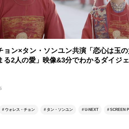
チョン×タン・ソンユン共演「恋心は玉の
まる2人の愛」映像&3分でわかるダイジ
5
ウォレス・チョン
タン・ソンユン
U-NEXT
SCREEN P