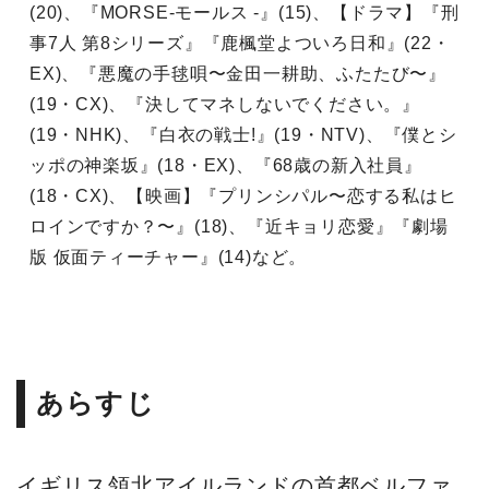
(20)、『MORSE-モールス -』(15)、【ドラマ】『刑
事7人 第8シリーズ』『鹿楓堂よついろ日和』(22・
EX)、『悪魔の手毬唄〜金田一耕助、ふたたび〜』
(19・CX)、『決してマネしないでください。』
(19・NHK)、『白衣の戦士!』(19・NTV)、『僕とシ
ッポの神楽坂』(18・EX)、『68歳の新入社員』
(18・CX)、【映画】『プリンシパル〜恋する私はヒ
ロインですか？〜』(18)、『近キョリ恋愛』『劇場
版 仮面ティーチャー』(14)など。
あらすじ
イギリス領北アイルランドの首都ベルファ