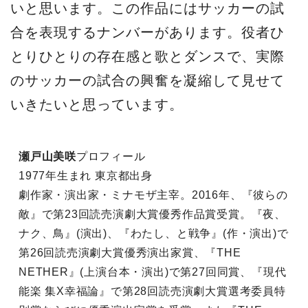
いと思います。この作品にはサッカーの試
合を表現するナンバーがあります。役者ひ
とりひとりの存在感と歌とダンスで、実際
のサッカーの試合の興奮を凝縮して見せて
いきたいと思っています。
瀬戸山美咲
プロフィール
1977年生まれ 東京都出身
劇作家・演出家・ミナモザ主宰。2016年、『彼らの
敵』で第23回読売演劇大賞優秀作品賞受賞。『夜、
ナク、鳥』(演出)、『わたし、と戦争』(作・演出)で
第26回読売演劇大賞優秀演出家賞、『THE
NETHER』(上演台本・演出)で第27回同賞、『現代
能楽 集X幸福論』で第28回読売演劇大賞選考委員特