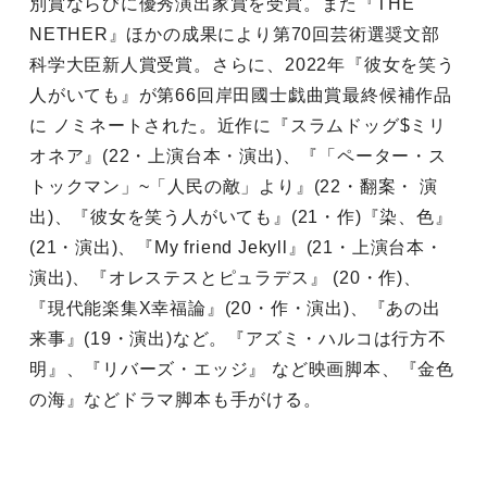
別賞ならびに優秀演出家賞を受賞。また『THE
NETHER』ほかの成果により第70回芸術選奨文部
科学大臣新人賞受賞。さらに、2022年『彼女を笑う
人がいても』が第66回岸田國士戯曲賞最終候補作品
に ノミネートされた。近作に『スラムドッグ$ミリ
オネア』(22・上演台本・演出)、『「ペーター・ス
トックマン」~「人民の敵」より』(22・翻案・ 演
出)、『彼女を笑う人がいても』(21・作)『染、色』
(21・演出)、『My friend Jekyll』(21・上演台本・
演出)、『オレステスとピュラデス』 (20・作)、
『現代能楽集X幸福論』(20・作・演出)、『あの出
来事』(19・演出)など。『アズミ・ハルコは行方不
明』、『リバーズ・エッジ』 など映画脚本、『金色
の海』などドラマ脚本も手がける。