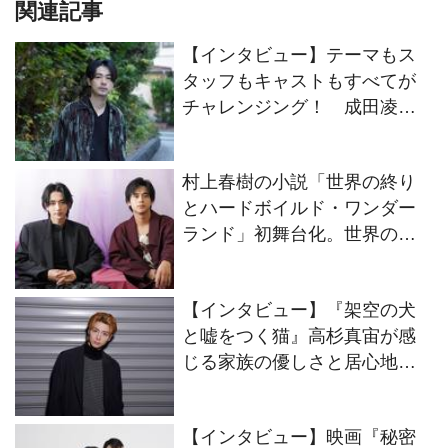
関連記事
【インタビュー】テーマもス
タッフもキャストもすべてが
チャレンジング！ 成田凌が
映画『#拡散』出演に至ったそ
の理由
村上春樹の小説「世界の終り
とハードボイルド・ワンダー
ランド」初舞台化。世界の終
りの“僕”をオーディションで掴
んだ駒木根葵汰と島村龍乃介
【インタビュー】『架空の犬
のWキャストにインタビュー
と嘘をつく猫』高杉真宙が感
じる家族の優しさと居心地の
良さ
【インタビュー】映画『秘密