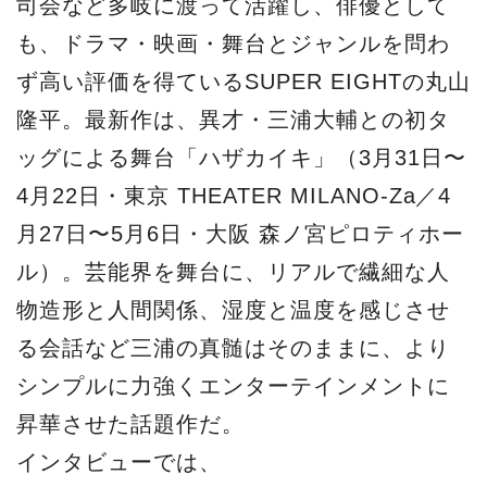
司会など多岐に渡って活躍し、俳優として
も、ドラマ・映画・舞台とジャンルを問わ
ず高い評価を得ているSUPER EIGHTの丸山
隆平。最新作は、異才・三浦大輔との初タ
ッグによる舞台「ハザカイキ」（3月31日〜
4月22日・東京 THEATER MILANO-Za／4
月27日〜5月6日・大阪 森ノ宮ピロティホー
ル）。芸能界を舞台に、リアルで繊細な人
物造形と人間関係、湿度と温度を感じさせ
る会話など三浦の真髄はそのままに、より
シンプルに力強くエンターテインメントに
昇華させた話題作だ。
インタビューでは、