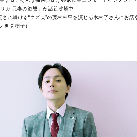
讐する。そんな痛快無比な整形復讐エンターテインメント
プリカ 元妻の復讐」が話題沸騰中！
流され続ける“クズ夫”の藤村桔平を演じる木村了さんにお話
／柳真樹子）