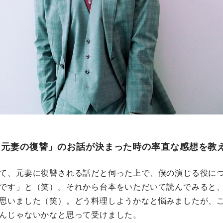
 元妻の復讐」のお話が決まった時の率直な感想を教
て、元妻に復讐される話だと伺った上で、僕の演じる役に
です」と（笑）。それから台本をいただいて読んでみると
思いました（笑）。どう料理しようかなと悩みましたが、
んじゃないかなと思って受けました。