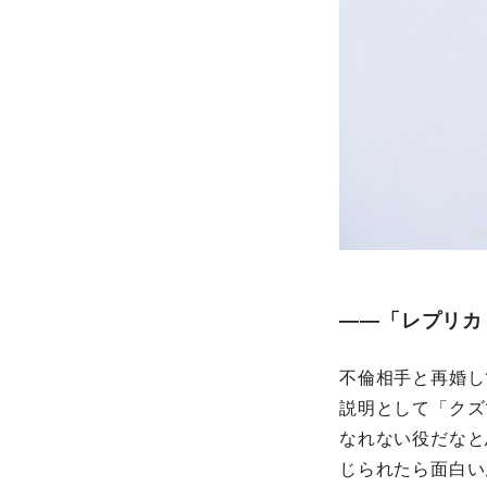
――「レプリカ
不倫相手と再婚し
説明として「クズ
なれない役だなと
じられたら面白い