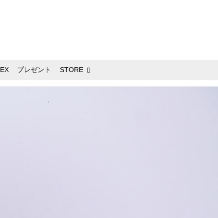
EX
プレゼント
STORE