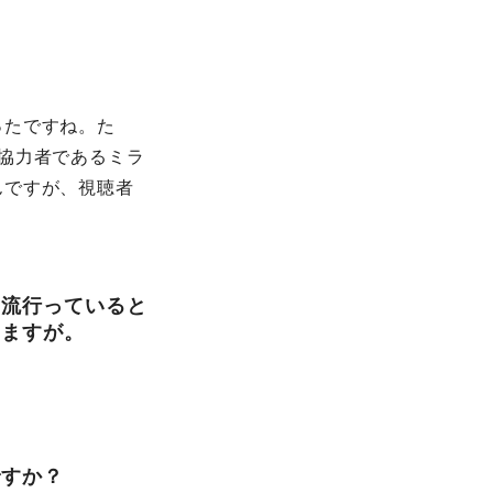
ったですね。た
協力者であるミラ
んですが、視聴者
も流行っていると
いますが。
ですか？