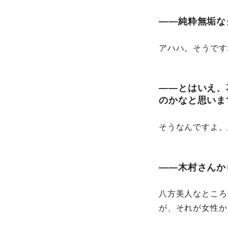
――純粋無垢な
アハハ。そうです
――とはいえ、
のかなと思いま
そうなんですよ。
――木村さんか
八方美人なところ
が、それが女性か