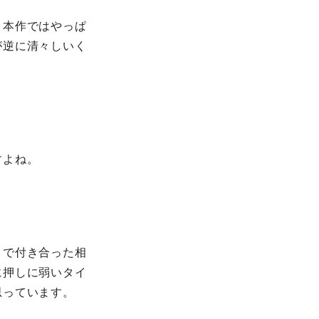
、本作ではやっぱ
が逆に清々しいく
すよね。
まで付き合った相
に押しに弱いタイ
思っています。