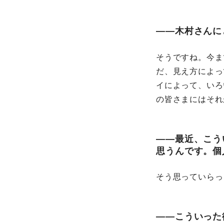
――木村さんに
そうですね。今ま
だ、見え方によっ
イによって、いろ
の皆さまにはそれ
――最近、こう
思うんです。個
そう思っていらっ
――こういった