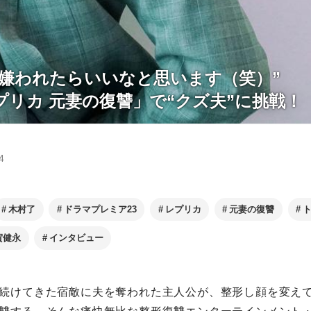
が嫌われたらいいなと思います（笑）”
プリカ 元妻の復讐」で“クズ夫”に挑戦！
4
木村了
ドラマプレミア23
レプリカ
元妻の復讐
賀健永
インタビュー
続けてきた宿敵に夫を奪われた主人公が、整形し顔を変え