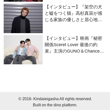
んだ駒木根葵汰と島村龍乃介
【インタビュー】『架空の犬
のWキャストにインタビュー
と嘘をつく猫』高杉真宙が感
じる家族の優しさと居心地の
良さ
【インタビュー】映画『秘密
關係Sceret Lover 最後の約
束』主演のGUNO＆Chanceが
役柄さながらにイチャコラト
ーク！
© 2016- Kindaieigasha All rights reserved.
Built on
the dino platform
.