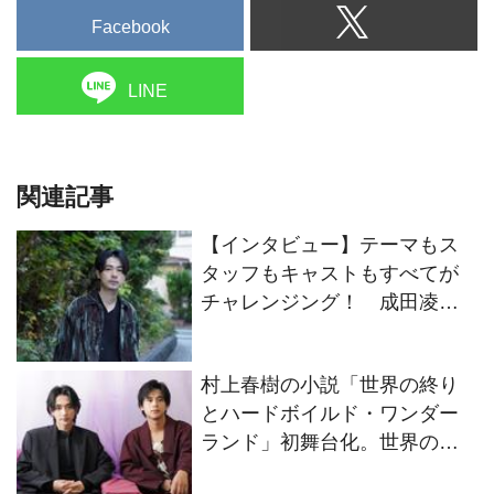
Facebook
LINE
関連記事
【インタビュー】テーマもス
タッフもキャストもすべてが
チャレンジング！ 成田凌が
映画『#拡散』出演に至ったそ
の理由
村上春樹の小説「世界の終り
とハードボイルド・ワンダー
ランド」初舞台化。世界の終
りの“僕”をオーディションで掴