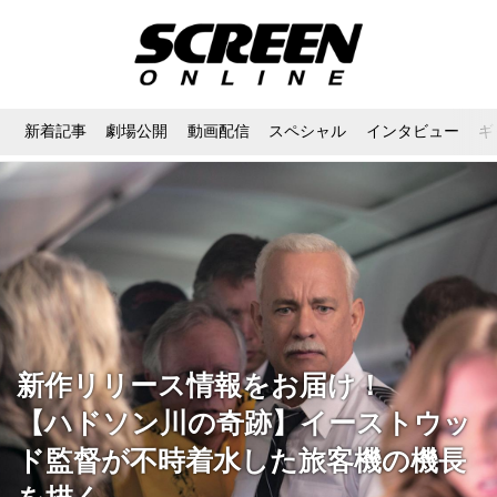
新着記事
劇場公開
動画配信
スペシャル
インタビュー
ギ
新作リリース情報をお届け！
【ハドソン川の奇跡】イーストウッ
ド監督が不時着水した旅客機の機長