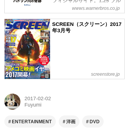
フィシャルサイト。1.25 ブル
ーレイ＆DVD発売 レンタル同
wwws.warnerbros.co.jp
時開始 12.22[先行]デジタルセ
ル配信
SCREEN（スクリーン）2017
映画『ハドソン川の奇跡』オフ
年3月号
ィシャルサイト。1.25 ブルーレ
イ＆DVD発売 レンタル同時開始
12.22[先行]デジタルセル配信
screenstore.jp
2017-02-02
Fuyumi
ENTERTAINMENT
洋画
DVD