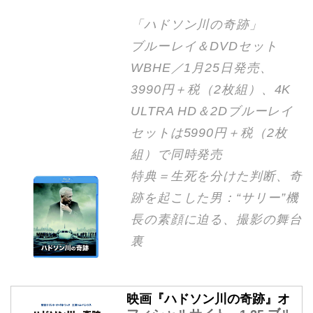
「ハドソン川の奇跡」
ブルーレイ＆DVDセット
WBHE／1月25日発売、
3990円＋税（2枚組）、4K
ULTRA HD＆2Dブルーレイ
セットは5990円＋税（2枚
組）で同時発売
特典＝生死を分けた判断、奇
跡を起こした男：“サリー”機
長の素顔に迫る、撮影の舞台
裏
映画『ハドソン川の奇跡』オ