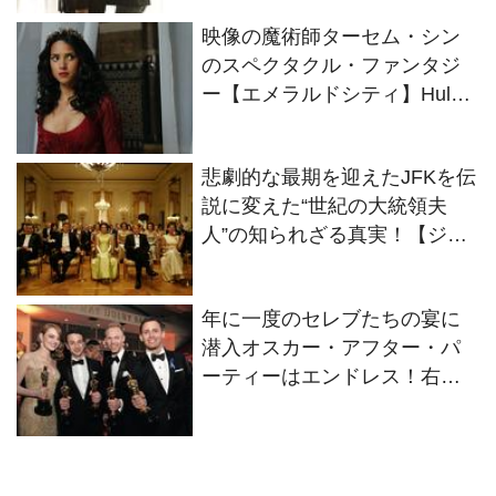
映像の魔術師ターセム・シン
のスペクタクル・ファンタジ
ー【エメラルドシティ】Hulu
で日本最速、独占配信中！！
悲劇的な最期を迎えたJFKを伝
説に変えた“世紀の大統領夫
人”の知られざる真実！【ジャ
ッキー/ファーストレディ 最後
の使命】3月31日から公開
年に一度のセレブたちの宴に
中！！
潜入オスカー・アフター・パ
ーティーはエンドレス！右を
見ても左を見てもセレブがぎ
っしりのパーティー・ナイト
をウォッチング！！