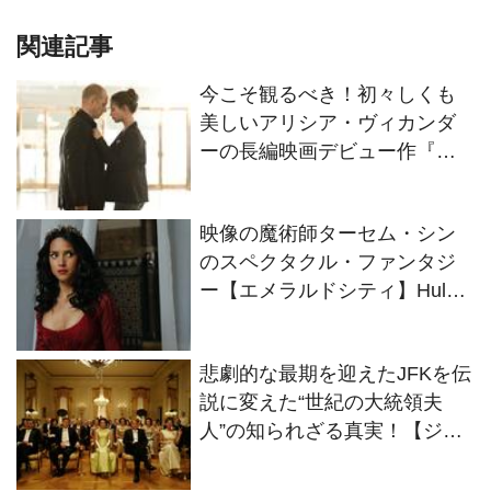
関連記事
今こそ観るべき！初々しくも
美しいアリシア・ヴィカンダ
ーの長編映画デビュー作『ピ
ュア 純潔』
映像の魔術師ターセム・シン
のスペクタクル・ファンタジ
ー【エメラルドシティ】Hulu
で日本最速、独占配信中！！
悲劇的な最期を迎えたJFKを伝
説に変えた“世紀の大統領夫
人”の知られざる真実！【ジャ
ッキー/ファーストレディ 最後
の使命】3月31日から公開