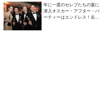
年に一度のセレブたちの宴に
中！！
潜入オスカー・アフター・パ
ーティーはエンドレス！右を
見ても左を見てもセレブがぎ
っしりのパーティー・ナイト
をウォッチング！！