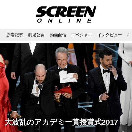
新着記事
劇場公開
動画配信
スペシャル
インタビュー
ギ
大波乱のアカデミー賞授賞式2017