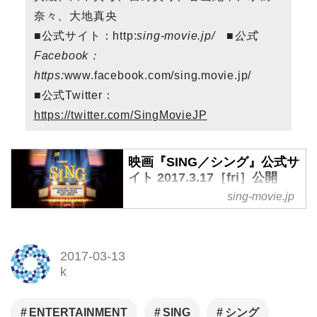
奈々、大地真央
■公式サイト：http:
sing-movie.jp/ ■公式
Facebook：
https:
www.facebook.com/sing.movie.jp/
■公式Twitter：
https://twitter.com/SingMovieJP
映画『SING／シング』公式サ
イト 2017.3.17［fri］公開
sing-movie.jp
今夏公開の『ペット』に続く、
ユニバーサル×イルミネーショ
ンのタッグ最新作が早くも登
2017-03-13
場！
k
ENTERTAINMENT
SING
シング