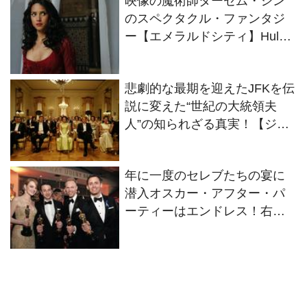
映像の魔術師ターセム・シン
のスペクタクル・ファンタジ
ー【エメラルドシティ】Hulu
で日本最速、独占配信中！！
悲劇的な最期を迎えたJFKを伝
説に変えた“世紀の大統領夫
人”の知られざる真実！【ジャ
ッキー/ファーストレディ 最後
の使命】3月31日から公開
年に一度のセレブたちの宴に
中！！
潜入オスカー・アフター・パ
ーティーはエンドレス！右を
見ても左を見てもセレブがぎ
っしりのパーティー・ナイト
をウォッチング！！