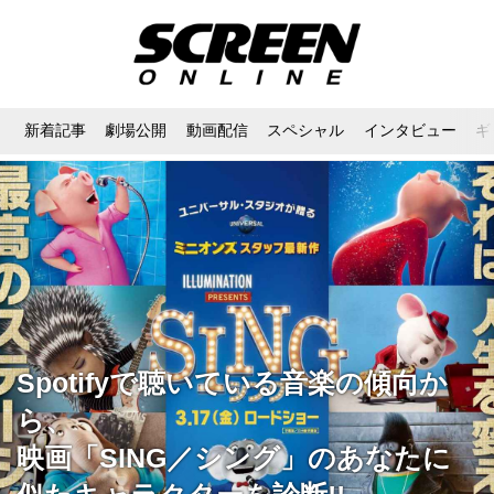
新着記事
劇場公開
動画配信
スペシャル
インタビュー
ギ
Spotifyで聴いている音楽の傾向か
ら、
映画「SING／シング」のあなたに