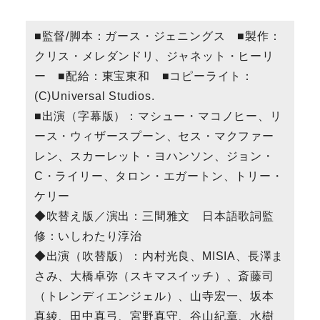
■監督/脚本：ガース・ジェニングス ■製作：
クリス・メレダンドリ、ジャネット・ヒーリ
ー ■配給：東宝東和 ■コピーライト：
(C)Universal Studios.
■出演（字幕版）：マシュー・マコノヒー、リ
ース・ウィザースプーン、セス・マクファー
レン、スカーレット・ヨハンソン、ジョン・
C・ライリー、タロン・エガートン、トリー・
ケリー
◆吹替え版／演出：三間雅文 日本語歌詞監
修：いしわたり淳治
◆出演（吹替版）：内村光良、MISIA、長澤ま
さみ、大橋卓弥（スキマスイッチ）、斎藤司
（トレンディエンジェル）、山寺宏一、坂本
真綾、田中真弓、宮野真守、谷山紀章、水樹