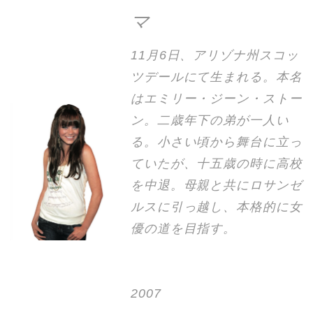
マ
11月6日、アリゾナ州スコッ
ツデールにて生まれる。本名
はエミリー・ジーン・ストー
ン。二歳年下の弟が一人い
る。小さい頃から舞台に立っ
ていたが、十五歳の時に高校
を中退。母親と共にロサンゼ
ルスに引っ越し、本格的に女
優の道を目指す。
2007