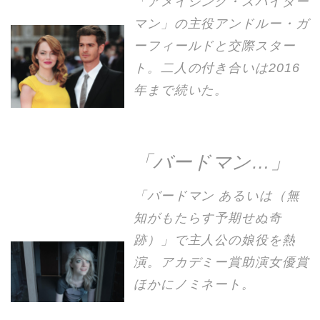
「アメイジング・スパイダー
マン」の主役アンドルー・ガ
ーフィールドと交際スター
ト。二人の付き合いは2016
年まで続いた。
「バードマン…」
「バードマン あるいは（無
知がもたらす予期せぬ奇
跡）」で主人公の娘役を熱
演。アカデミー賞助演女優賞
ほかにノミネート。