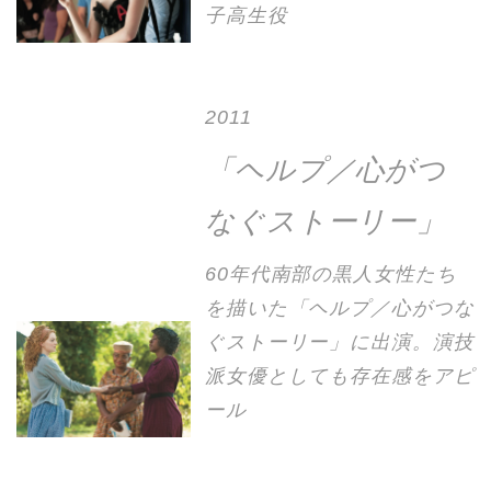
子高生役
2011
「ヘルプ／心がつ
なぐストーリー」
60年代南部の黒人女性たち
を描いた「ヘルプ／心がつな
ぐストーリー」に出演。演技
派女優としても存在感をアピ
ール