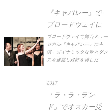
『キャバレー』で
ブロードウェイに
ブロードウェイで舞台ミュー
ジカル『キャバレー』に主
演。ダイナミックな歌とダン
スを披露し好評を博した
2017
「ラ・ラ・ラン
ド」でオスカー受