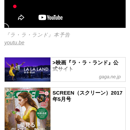
『ラ・ラ・ランド』本予告
youtu.be
>映画『ラ・ラ・ランド』公
式サイト
gaga.ne.jp
『セッション』のデイミアン・
チャゼル監督最新作 圧倒的音楽
SCREEN（スクリーン）2017
×ダンスで贈る極上のエンター
年5月号
テイメント！｜映画『ラ・ラ・
ランド』公式サイト｜2017年2
月24日 全国随時ロードショー