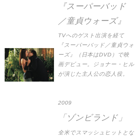
『スーパーバッド
／童貞ウォーズ』
TVへのゲスト出演を経て
『スーパーバッド／童貞ウォ
ーズ』（日本はDVD）で映
画デビュー。ジョナー・ヒル
が演じた主人公の恋人役。
2009
「ゾンビランド」
全米でスマッシュヒットとな