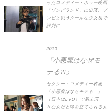
ったコメディー・ホラー映画
「ゾンビランド」に出演。ゾ
ンビと戦うクールな少女役で
評判に
2010
『小悪魔はなぜモ
テる?!』
セクシー・コメディー映画
『小悪魔はなぜモテる 』
（日本はDVD）で初主演。
Ｈな女だと噂を立てられる女