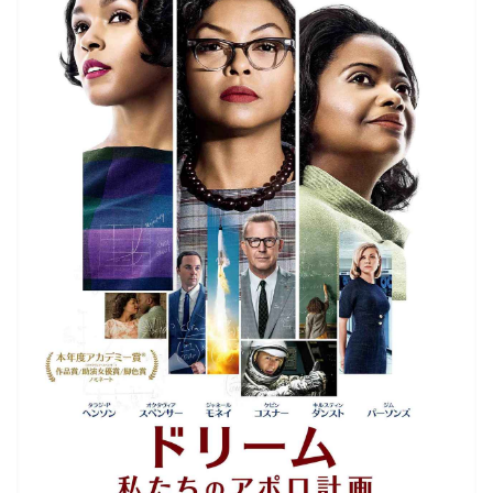
ⓒ2016Twentieth Century Fox
完成したポスターは、1960年代初頭、旧ソ
連との熾烈な宇宙開発競争での劣勢を覆す
ため、NASAの頭脳として最も重要な役割を
担った3人の女性、キャサリン、ドロシー、
メアリーが集結。「宇宙飛行士ジョン・グ