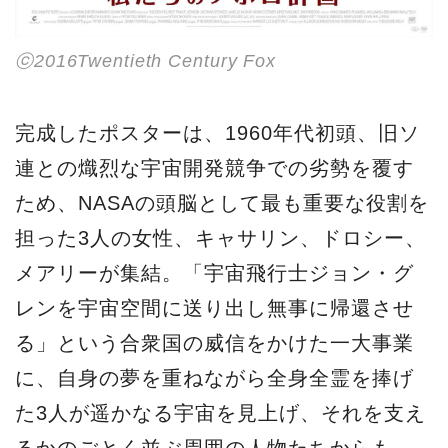
レンを宇宙空間に送り出し無事に帰還させ
る」という合衆国の威信をかけた一大事業
に、自身の夢を重ねながら全身全霊を捧げ
た3人が遥かなる宇宙を見上げ、それを支え
るかのごとく並ぶ周囲の人物たちからも、
確固たる意志と大いなる夢を感じさせる表
情が印象的な仕上がりとなっている。出演
はタラジ・P・ヘンソン、オクタヴィア・ス
ペンサー（オスカー助演女優賞候補）、ジ
ャネール・モネー、ケヴィン・コスナー、
キルステン・ダンスト、ジム・パーソン
ズ、マハーシャラ・アリーらで、監督はセ
オドア・メルフィー。全米では「ラ・ラ・