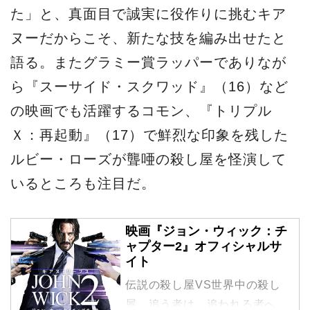
た」と、真面目で誠実に役作りに挑むキア
ヌーだからこそ、新たな技を編み出せたと
語る。またグラミー賞ラッパーでありなが
ら『スーサイド・スクワッド』（16）など
の映画でも活躍するコモン、『トリプル
Ｘ：再起動』（17）で鮮烈な印象を残した
ルビー・ローズが聾唖の殺し屋を怪演して
いるところも注目だ。
映画『ジョン・ウィック：チ
ャプター2』オフィシャルサ
イト
伝説の殺し屋VS世界中の殺し
屋。追う者は、追われる者へ。