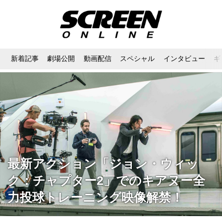
新着記事
劇場公開
動画配信
スペシャル
インタビュー
ギ
最新アクション「ジョン・ウィッ
ク：チャプター2」でのキアヌー全
力投球トレーニング映像解禁！