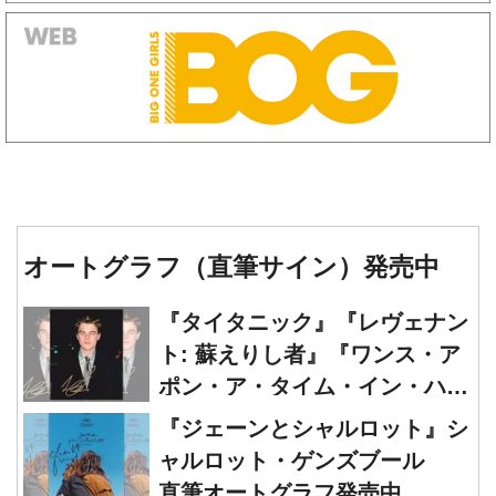
オートグラフ（直筆サイン）発売中
『タイタニック』『レヴェナン
ト: 蘇えりし者』『ワンス・ア
ポン・ア・タイム・イン・ハリ
ウッド』レオナルド・ディカプ
『ジェーンとシャルロット』シ
リオ 直筆オートグラフ発売中
ャルロット・ゲンズブール
直筆オートグラフ発売中