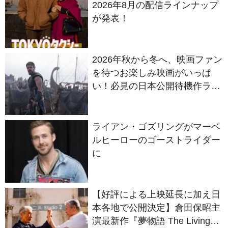
2026年秋から冬へ、映画ファン
を待つお楽しみ映画がいっぱ
い！必見の日本公開待機作ライ
ンナップ
ライアン・ゴズリングがマーベ
ルヒーローのゴーストライダー
に
【好評による上映延長に加え日
本各地で公開決定】倉田保昭主
演最新作『夢物語 The Living
Dragon』の本当の凄さを熱く
語ろう！