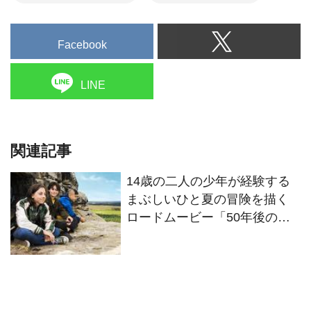
Facebook
LINE
関連記事
14歳の二人の少年が経験する
まぶしいひと夏の冒険を描く
ロードムービー「50年後のボ
クたちは」9月16日公開