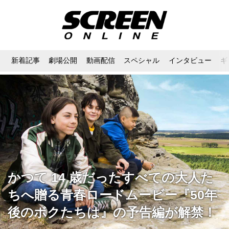
新着記事
劇場公開
動画配信
スペシャル
インタビュー
ギ
かつて 14 歳だったすべての大人た
ちへ贈る青春ロードムービー『50年
後のボクたちは』の予告編が解禁！