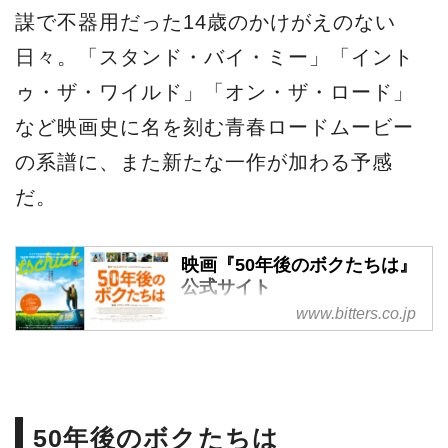
謀で不器用だった14歳のかけがえのない
日々。「スタンド・バイ・ミー」「イント
ゥ・ザ・ワイルド」「オン・ザ・ロード」
など映画史に名を刻む青春ロードムービー
の系譜に、また新たな一作が加わる予感
だ。
映画『50年後のボクたちは』
公式サイト
www.bitters.co.jp
名匠ファティ・アキンが、世界
中で愛される大ベストセラー小
説を実写映画化！かつて14歳だ
ったすべての大人たちへ贈るロ
ードムービー『50年後のボクた
50年後のボクたちは