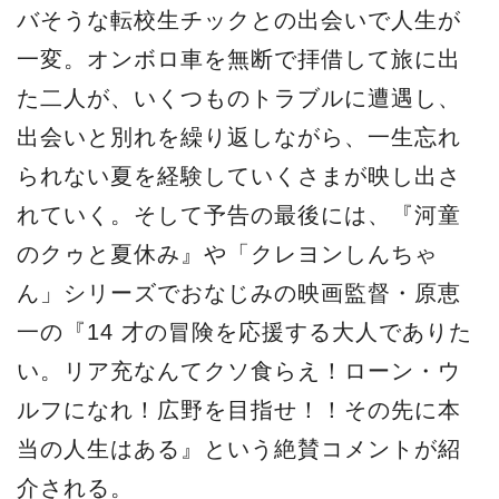
バそうな転校生チックとの出会いで人生が
一変。オンボロ車を無断で拝借して旅に出
た二人が、いくつものトラブルに遭遇し、
出会いと別れを繰り返しながら、一生忘れ
られない夏を経験していくさまが映し出さ
れていく。そして予告の最後には、『河童
のクゥと夏休み』や「クレヨンしんちゃ
ん」シリーズでおなじみの映画監督・原恵
一の『14 才の冒険を応援する大人でありた
い。リア充なんてクソ食らえ！ローン・ウ
ルフになれ！広野を目指せ！！その先に本
当の人生はある』という絶賛コメントが紹
介される。