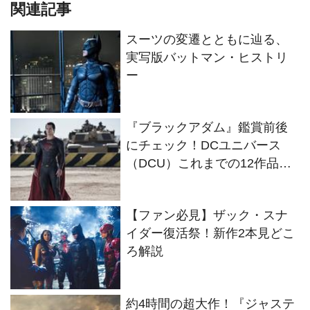
関連記事
スーツの変遷とともに辿る、
実写版バットマン・ヒストリ
ー
『ブラックアダム』鑑賞前後
にチェック！DCユニバース
（DCU）これまでの12作品を
解説
【ファン必見】ザック・スナ
イダー復活祭！新作2本見どこ
ろ解説
約4時間の超大作！『ジャステ