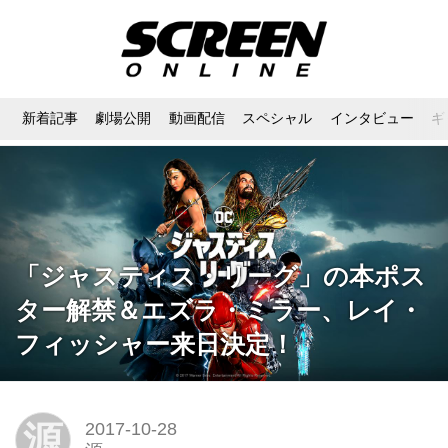
新着記事
劇場公開
動画配信
スペシャル
インタビュー
ギ
「ジャスティス・リーグ」の本ポス
ター解禁＆エズラ・ミラー、レイ・
フィッシャー来日決定！
源
2017-10-28