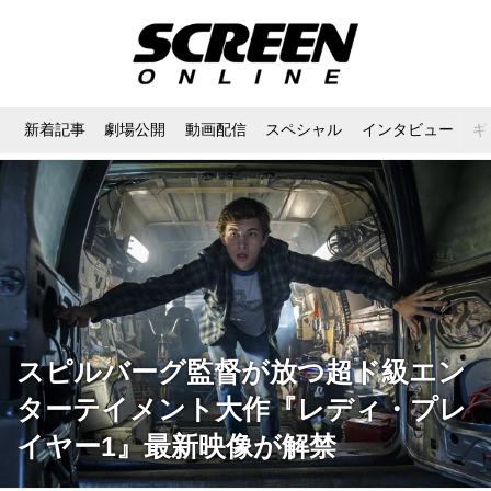
新着記事
劇場公開
動画配信
スペシャル
インタビュー
ギ
スピルバーグ監督が放つ超ド級エン
ターテイメント大作『レディ・プレ
イヤー1』最新映像が解禁