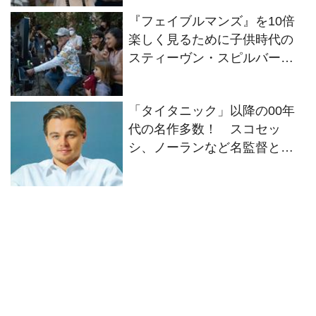
『フェイブルマンズ』を10倍
楽しく見るために子供時代の
スティーヴン・スピルバーグ
について知っておきたい8つの
こと【ネタバレ注意】
「タイタニック」以降の00年
代の名作多数！ スコセッ
シ、ノーランなど名監督との
タッグ作が満載！ レオナル
ド・ディカプリオ復刻号Vol.2
が発売！