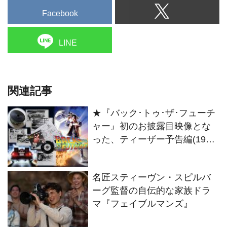
Facebook
LINE
関連記事
★『バック･トゥ･ザ･フューチ
ャー』初のお披露目映像とな
った、ティーザー予告編(1985)
のストーリーボード等をギャ
ラリー公開！
名匠スティーヴン・スピルバ
ーグ監督の自伝的な家族ドラ
マ『フェイブルマンズ』