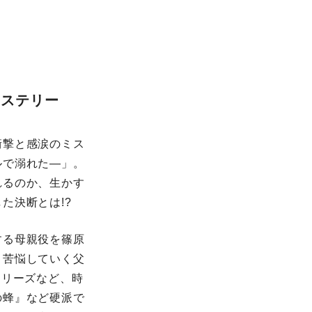
ミステリー
衝撃と感涙のミス
ルで溺れた―」。
れるのか、生かす
た決断とは!?
する母親役を篠原
く苦悩していく父
シリーズなど、時
の蜂』など硬派で