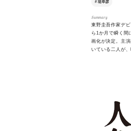
堤幸彦
東野圭吾作家デビ
ら1か月で瞬く間
画化が決定。主演
いている二人が、