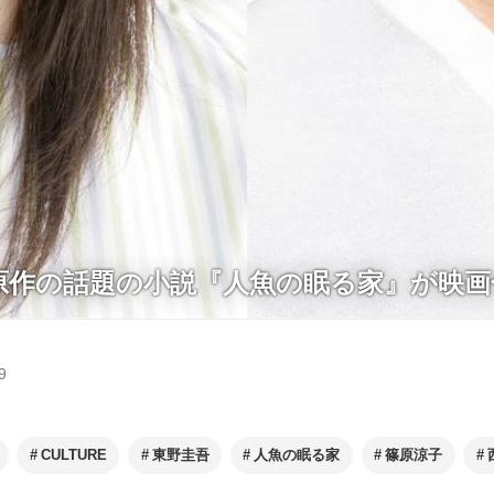
原作の話題の小説『人魚の眠る家』が映画
9
CULTURE
東野圭吾
人魚の眠る家
篠原涼子