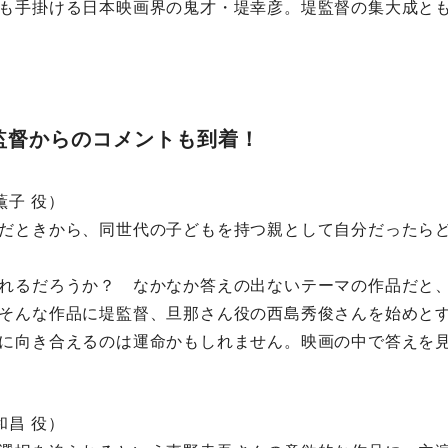
も手掛ける日本映画界の鬼才・堤幸彦。堤監督の集大成と
監督からのコメントも到着！
薫子 役）
だときから、同世代の子どもを持つ親として自分だったら
れるだろうか？ なかなか答えの出ないテーマの作品だと
そんな作品に堤監督、旦那さん役の西島秀俊さんを始めと
に向き合えるのは運命かもしれません。映画の中で答えを
和昌 役）