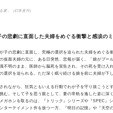
る家」（幻冬舎刊）
子の悲劇に直面した夫婦をめぐる衝撃と感涙の
が子の悲劇に直面し、究極の選択を迫られた夫婦をめぐる
の仮面夫婦の元に、ある日突然、悲報が届く。「娘がプー
識不明のまま、医師から脳死を宣告され、その死を受け入
の選択を迫られる。ただ深く眠り続ける娘を前に夫婦が下し
されながら、狂気ともいえる行動でわが子を守り抜こうと
挑む。そして子を思う親として、妻の常軌を逸した姿に深
メガホンを取るのは、『トリック』シリーズや『SPEC』
ンターテイメント作を放つ一方、『明日の記憶』や『天空