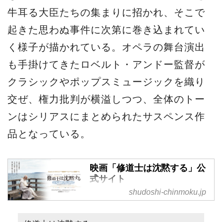
牛耳る大臣たちの集まりに招かれ、そこで
起きた思わぬ事件に次第に巻き込まれてい
く様子が描かれている。オペラの舞台演出
も手掛けてきたロベルト・アンドー監督が
クラシックやポップスミュージックを織り
交ぜ、権力批判が横溢しつつ、全体のトー
ンはシリアスにまとめられたサスペンス作
品となっている。
映画「修道士は沈黙する」公
式サイト
shudoshi-chinmoku.jp
イタリアの鬼才ロベルト・アン
ド―監督×主演トニ・セルヴィ