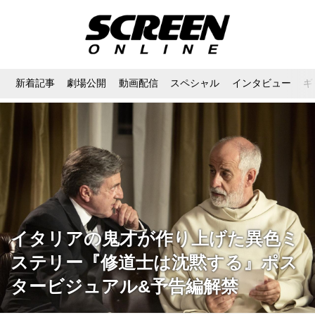
新着記事
劇場公開
動画配信
スペシャル
インタビュー
ギ
イタリアの鬼才が作り上げた異色ミ
ステリー『修道士は沈黙する』ポス
タービジュアル&予告編解禁