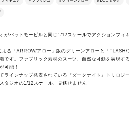
フィギュア
フラッシュ
グリーンアロー
DCコミック
グ
オがバットモービルと同じ1/12スケールでアクションフィ
による『ARROW/アロー』版のグリーンアローと『FLASH
場です。ファブリック素材のスーツ、自然な可動を実現す
が可能！
てラインナップ発表されている『ダークナイト』トリロジ
スタジオの1/12スケール、見逃せません！