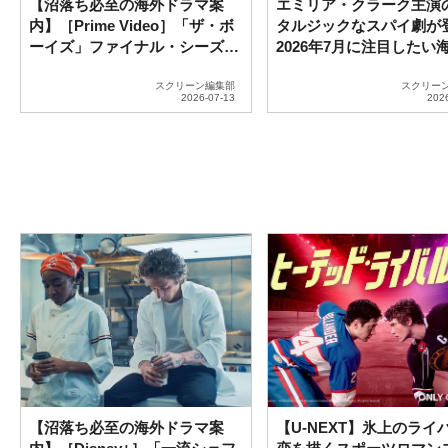
【沼落ち必至の海外ドラマ案
エミリア・クラーク主演
内】［Prime Video］「ザ・ボ
タルジックなスパイ劇が
ーイズ」ファイナル・シーズン
2026年7月に注目したい
の魅力徹底解剖！
ラマ5選
スクリーン編集部
スクリー
【沼落ち必至の海外ドラマ案
【U-NEXT】氷上のライ