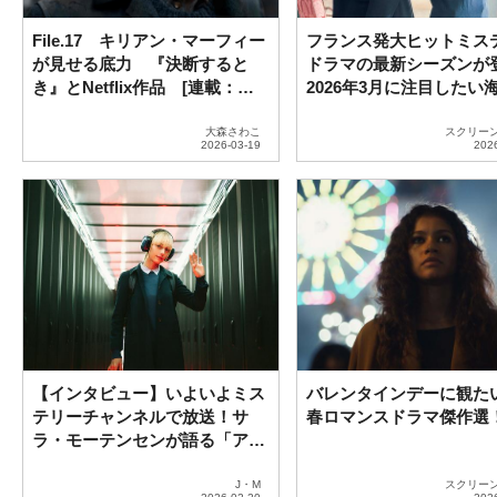
File.17 キリアン・マーフィー
フランス発大ヒットミス
が見せる底力 『決断すると
ドラマの最新シーズンが
き』とNetflix作品 [連載：大
2026年3月に注目したい
森さわこの”英国・映画人File]
ラマ5選
大森さわこ
スクリー
【インタビュー】いよいよミス
バレンタインデーに観た
テリーチャンネルで放送！サ
春ロマンスドラマ傑作選
ラ・モーテンセンが語る「アス
トリッドとラファエル 文書係
の事件録」シーズン6
J・M
スクリー