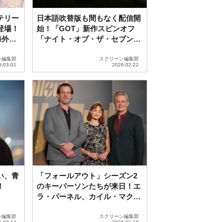
テリー
日本語吹替版も間もなく配信開
登場！
始！「GOT」新作スピンオフ
海外ド
「ナイト・オブ・ザ・セブン・
キングダムズ」をガイド！
ン編集部
スクリーン編集部
い、青
「フォールアウト」シーズン2
！
のキーパーソンたちが来日！エ
ラ・パーネル、カイル・マクラ
クラン、ジョナサン・ノーラン
が語る新章のヒント！
ン編集部
スクリーン編集部