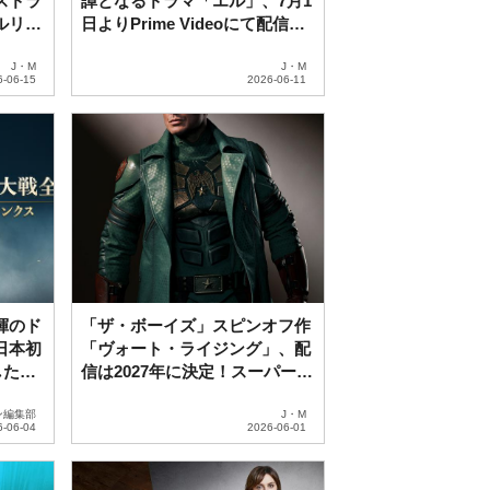
スドラ
譚となるドラマ「エル」、7月1
ルリ
日よりPrime Videoにて配信！
リース・ウィザースプーン製作
総指揮
J・M
J・M
揮のド
「ザ・ボーイズ」スピンオフ作
日本初
「ヴォート・ライジング」、配
したい
信は2027年に決定！スーパーテ
ィザー映像も解禁
ン編集部
J・M