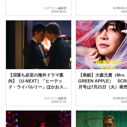
ラマ5選
スクリーン編集部
SCREEN 
【沼落ち必至の海外ドラマ案
【表紙】大森元貴（Mrs.
内】［U-NEXT］「ヒーテッ
GREEN APPLE） SCR
ド・ライバルリー」ほかおスス
月号は7月21日（火）発売!
メドラマ紹介
スクリーン編集部
SCREEN 