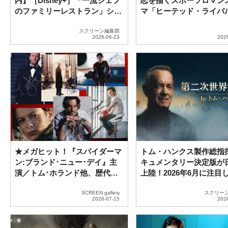
内】［Disney+］「一流シェフ
恋を描くスポーツロマン
のファミリーレストラン」シー
マ「ヒーテッド・ライバ
ズン5ほかおススメドラマ紹介
ー」８・２８日本上陸
スクリーン編集部
★メガヒット！『スパイダーマ
トム・ハンクス製作総指
ン:ブランド･ニュー･デイ』主
キュメンタリー決定版が
演／トム･ホランド他、歴代
上陸！2026年6月に注目
SCREEN人気男優による直筆オ
海外ドラマ5選
ートグラフ、一挙発売！
SCREEN gallery
スクリー