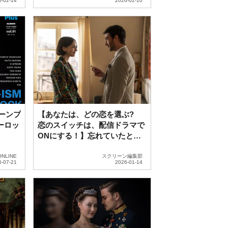
リーンプ
【あなたは、どの恋を選ぶ?
ルーロッ
恋のスイッチは、配信ドラマで
ONにする！】忘れていたとき
めきを、今。大人ラブ編「エミ
リー、パリへ行く」&「大人ラ
ONLINE
スクリーン編集部
ブ」ドラマ傑作選