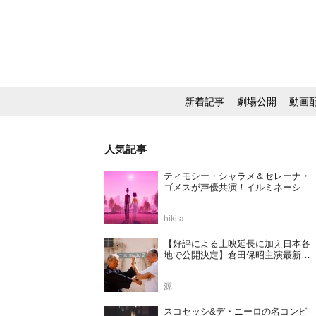
新着記事
劇場公開
動画
人気記事
ティモシー・シャラメ＆セレーナ・
ゴメスが声優共演！イルミネーショ
ンが贈る完全オリジナル最新作『ノ
ット・アローン』2027年日本公開決
hikita
定
【好評による上映延長に加え日本各
地で公開決定】倉田保昭主演最新作
『夢物語 The Living Dragon』の本当
の凄さを熱く語ろう！
源
スコセッシ&デ・ニーロの名コンビ