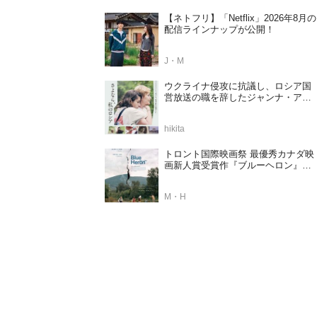
【ネトフリ】「Netflix」2026年8月の
配信ラインナップが公開！
J・M
ウクライナ侵攻に抗議し、ロシア国
営放送の職を辞したジャンナ・アガ
ラコワ監督のドキュメンタリー『さ
よなら、私のロシア』11⽉14⽇公開
hikita
決定
トロント国際映画祭 最優秀カナダ映
画新人賞受賞作『ブルーヘロン』
10.23公開決定！
M・H