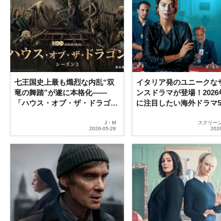
七王国史上最も熾烈な内乱“双
イタリア発のユニークな
竜の舞踏”が遂に本格化——
ンスドラマが登場！2026
「ハウス・オブ・ザ・ドラゴ
に注目したい海外ドラマ
ン」シーズン3、6月22日より配
信開始
J・M
スクリー