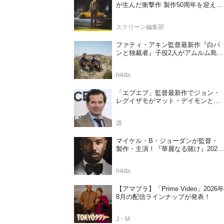
が生んだ衝撃作 製作50周年を迎える
『タクシードライバー』
スクリーン編集部
ファティ・アキン監督最新作『白パ
ンと独裁者』子役2人がアムルム島の
撮影現場を案内！セットツアー映像
解禁
hikita
「エブエブ」監督最新作でジョン・
レグイザモがマット・デイモンと再
共演か
源
マイケル・B・ジョーダンが監督・
製作・主演！『華麗なる賭け』2027
年日本公開決定
hikita
【アマプラ】「Prime Video」2026年
8月の配信ラインナップが発表！
J・M