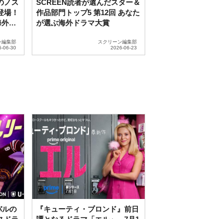
のノス
SCREEN読者が選んだスター＆
登場！
作品部門トップ5 第12回 あなた
海外ド
が選ぶ海外ドラマ大賞
ン編集部
スクリーン編集部
バルの
『キューティ・ブロンド』前日