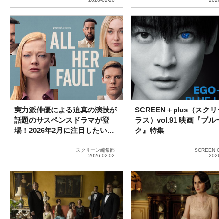
実力派俳優による迫真の演技が
SCREEN＋plus（スク
話題のサスペンスドラマが登
ラス）vol.91 映画『ブ
場！2026年2月に注目したい海
ク』特集
外ドラマ5選
スクリーン編集部
SCREEN 