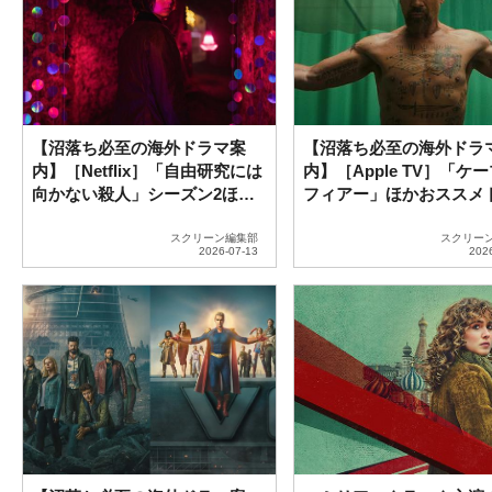
【沼落ち必至の海外ドラマ案
【沼落ち必至の海外ドラ
内】［Netflix］「自由研究には
内】［Apple TV］「ケ
向かない殺人」シーズン2ほか
フィアー」ほかおススメ
おススメドラマ紹介
紹介
スクリーン編集部
スクリー