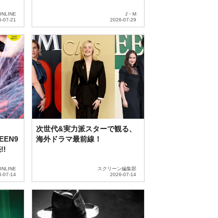
り独占配信 ティザー予告も公
開
ONLINE
J・M
次世代&実力派スターで観る、
EEN9
海外ドラマ最前線！
!
ONLINE
スクリーン編集部