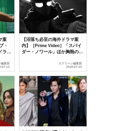
マ案
【沼落ち必至の海外ドラマ案
ープ・
内】［Prime Video］「スパイ
ドラマ
ダー・ノワール」ほか胸熱の最
新ラインナップ！
ン編集部
スクリーン編集部