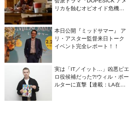
会派ドラマ『DOPESICK アメ
リカを蝕むオピオイド危機』
の予告編が公開
本日公開『ミッドサマー』 ア
リ・アスター監督来日トーク
イベント完全レポート！！
実は「IT／イット…」凶悪ピエ
ロ役候補だった?!ウィル・ポー
ルターに直撃【連載：LA在住
成田陽子のあのスターが私に
見せたホントの素顔】