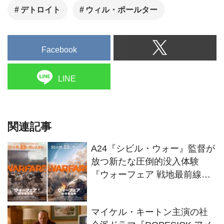
デトロイト
ウィル・ポールター
Facebook
LINE
関連記事
A24『シビル・ウォー』監督が
放つ新たな圧倒的没入体験
『ウォーフェア 戦地最前線』
１月公開決定＆特報解禁
マイケル・キートン主演の社