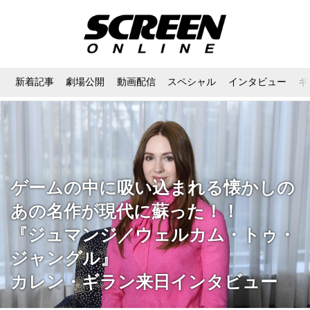
新着記事
劇場公開
動画配信
スペシャル
インタビュー
ギ
ゲームの中に吸い込まれる懐かしの
あの名作が現代に蘇った！！
『ジュマンジ／ウェルカム・トゥ・
ジャングル』
カレン・ギラン来日インタビュー