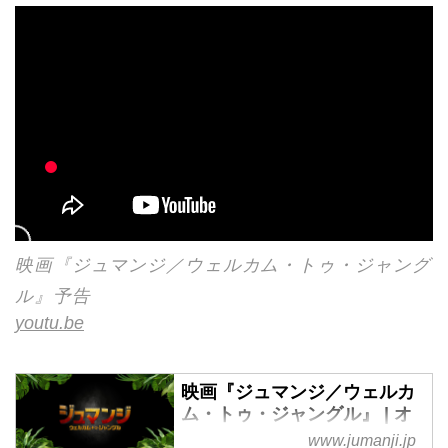
映画『ジュマンジ／ウェルカム・トゥ・ジャング
ル』予告
youtu.be
映画『ジュマンジ／ウェルカ
ム・トゥ・ジャングル』 | オ
フィシャルサイト | ソニー・
www.jumanji.jp