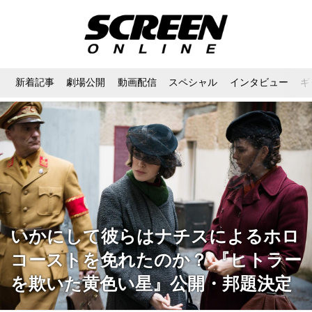
新着記事
劇場公開
動画配信
スペシャル
インタビュー
ギ
いかにして彼らはナチスによるホロ
コーストを免れたのか？ 『ヒトラー
を欺いた黄色い星』公開・邦題決定