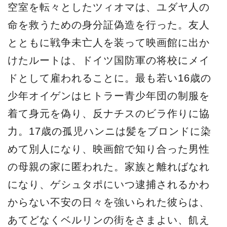
空室を転々としたツィオマは、ユダヤ人の
命を救うための身分証偽造を行った。友人
とともに戦争未亡人を装って映画館に出か
けたルートは、ドイツ国防軍の将校にメイ
ドとして雇われることに。最も若い16歳の
少年オイゲンはヒトラー青少年団の制服を
着て身元を偽り、反ナチスのビラ作りに協
力。17歳の孤児ハンニは髪をブロンドに染
めて別人になり、映画館で知り合った男性
の母親の家に匿われた。家族と離ればなれ
になり、ゲシュタポにいつ逮捕されるかわ
からない不安の日々を強いられた彼らは、
あてどなくベルリンの街をさまよい、飢え