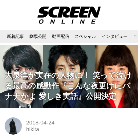
新着記事
劇場公開
動画配信
スペシャル
インタビュー
ギ
大泉洋が実在の人物に！ 笑って泣け
る最高の感動作『こんな夜更けにバ
ナナかよ 愛しき実話』公開決定
2018-04-24
hikita