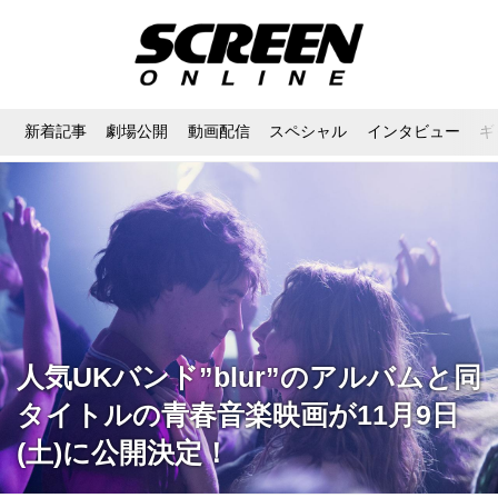
新着記事
劇場公開
動画配信
スペシャル
インタビュー
ギ
人気UKバンド”blur”のアルバムと同
タイトルの青春音楽映画が11月9日
(土)に公開決定！