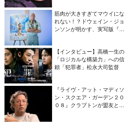
筋肉が大きすぎてマウイにな
れない！？ドウェイン・ジョ
ンソンが明かす、実写版『モ
アナと伝説の海』の舞台裏
【インタビュー】高橋一生の
「ロジカルな構築力」への信
頼「犯罪者」松永大司監督
『ライヴ・アット・マディソ
ン・スクエア・ガーデン２０
０８』クラプトンが盟友との
絆を語るインタビュー映像解
禁！