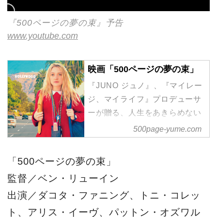
『500ページの夢の束』予告
www.youtube.com
映画「500ページの夢の束」
『JUNO ジュノ』、『マイレー
ジ、マイライフ』プロデューサ
ーが贈る、人生をあきらめない
あなたを応援するハートフル・
500page-yume.com
ストーリー ダコタ・ファニン
グ トニ・コレット 原題：
「500ページの夢の束」
PLEASE STAND BY
監督／ベン・リューイン
出演／ダコタ・ファニング、トニ・コレッ
ト、アリス・イーヴ、パットン・オズワル