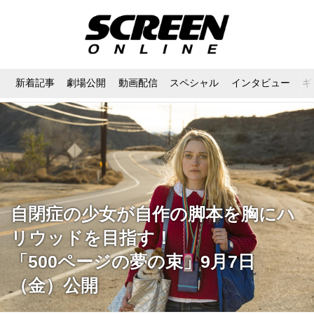
新着記事
劇場公開
動画配信
スペシャル
インタビュー
ギ
自閉症の少女が自作の脚本を胸にハ
リウッドを目指す！
「500ページの夢の束」9月7日
（金）公開